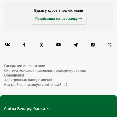
Со дня перечисления денежных средств на счет по
Будзь у курсе апошніх навін
учету расчетов с прочими кредиторами проценты на
остаток денежных средств, перечисленных на
Падпісацца на рассылку
указанный счет, не начисляются.
Выплата остатка счета, перечисленного на отдельный
лицевой счет по учету расчетов с прочими
кредиторами, осуществляется при обращении
владельца счета в любом подразделении банка,
осуществляющим операции по счетам физических лиц.
Раскрытие информации
Система конфиденциального информирования
Обращения
Электронныя паведамленні
Настройка апрацоўкі cookie-файлаў
Сайты Беларусбанка