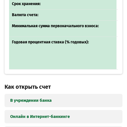
Срок хранения:
Валюта счета:
Минимальная сумма первоначального взноса:
не
Годовая процентная ставка (% годовых):
Как открыть счет
В учреждении банка
Онлайн в Интернет-банкинге
Шаг 1
Посетите удобное для вас
отделение