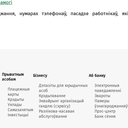
амогі
Анлайн-
пн-пт 9:
жання, нумарах тэлефонаў, пасадзе работнікаў, я
* акрам
Кантак
Кантак
Прыватным
Бізнесу
Аб банку
асобам
Дэпазіты для юрыдычных
Электронныя
Плацежныя
асоб
паведамленні
карты
Крэдытаванне
Звароты
Крэдыты
Эквайрынг арганізацый
Памеры
Уклады
гандлю (сэрвісу)
ўзнагароджанняў
Самазанятым
Разлікова-касавае
Прэс-цэнтр
Інвестыцыі
абслугоўванне
Банк сёння