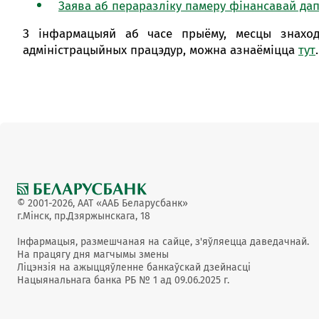
Заява аб пераразліку памеру фінансавай дап
З інфармацыяй аб часе прыёму, месцы знаход
адміністрацыйных працэдур, можна азнаёміцца
тут
.
© 2001-2026, ААТ «ААБ Беларусбанк»
г.Мінск, пр.Дзяржынскага, 18
Інфармацыя, размешчаная на сайце, з'яўляецца даведачнай.
На працягу дня магчымы змены
Ліцэнзія на ажыццяўленне банкаўскай дзейнасці
Нацыянальнага банка РБ № 1 ад 09.06.2025 г.