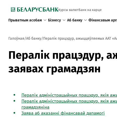
Курсы валют
Банк на карце
Прыватным асобам
Бізнесу
Аб банку
Фінансавым арг
Галоўная
Аб банку
Пералік працэдур, ажыццяўляемых ААТ «А
Пералік працэдур, 
заявах грамадзян
Пералік адміністрацыйных працэдур, якія аж
Пералік адміністрацыйных працэдур, якія а
грамадзяніна
Заява аб аказанні фінансавай дапамогі