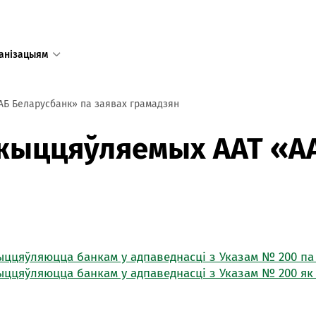
анізацыям
АБ Беларусбанк» па заявах грамадзян
Адзіны
ажыццяўляемых ААТ «А
даступ
у тым лі
Рэспублі
Рэжым 
пн-пт 8:
ыццяўляюцца банкам у адпаведнасці з Указам № 200 па
сб-нд 9:
Режим 
жыццяўляюцца банкам у адпаведнасці з Указам № 200 як
в праз
предпр