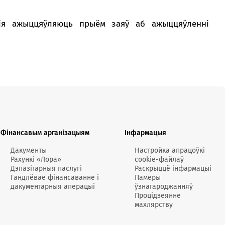
кансультант:
00 - 20:00 *
кія ажыццяўляюць прыём заяў аб ажыццяўленні
я святочных дзён
Swoo Pay
Пераводы па
нумары
тэлефона Visa
Спытаць анлайн
Падрабязней
т-цэнтр
ты
Фінансавым арганізацыям
Інфармацыя
Дакументы
Настройка апрацоўкі
Рахункі «Лора»
cookie-файлаў
Дэпазітарныя паслугі
Раскрыццё інфармацыі
Гандлёвае фінансаванне і
Памеры
дакументарныя аперацыі
ўзнагароджанняў
Процідзеянне
махлярству