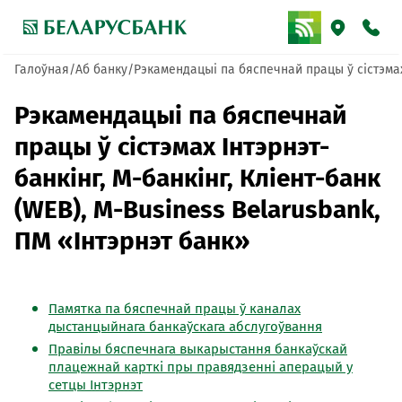
Галоўная
Аб банку
Рэкамендацыі па бяспечнай працы ў сістэмах 
Рэкамендацыі па бяспечнай
працы ў сістэмах Інтэрнэт-
банкінг, М-банкінг, Кліент-банк
(WEB), M-Business Belarusbank,
ПМ «Інтэрнэт банк»
Памятка па бяспечнай працы ў каналах
дыстанцыйнага банкаўскага абслугоўвання
Правілы бяспечнага выкарыстання банкаўскай
плацежнай карткі пры правядзенні аперацый у
сетцы Інтэрнэт