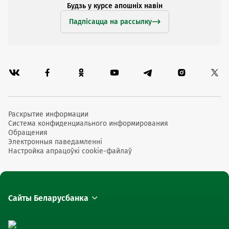
Будзь у курсе апошніх навін
Падпісацца на рассылку
Раскрытие информации
Система конфиденциального информирования
Обращения
Электронныя паведамленні
Настройка апрацоўкі cookie-файлаў
Сайты Беларусбанка