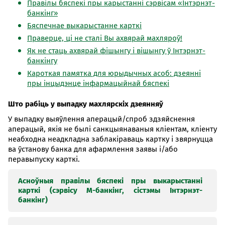
Правілы бяспекі пры карыстанні сэрвісам «Інтэрнэт-
банкінг»
Бяспечнае выкарыстанне карткі
Праверце, ці не сталі Вы ахвярай махляроў!
Як не стаць ахвярай фішынгу і вішынгу ў Інтэрнэт-
банкінгу
Кароткая памятка для юрыдычных асоб: дзеянні
пры інцыдэнце інфармацыйнай бяспекі
Што рабіць у выпадку махлярскіх дзеянняў
У выпадку выяўлення аперацый/спроб здзяйснення
аперацый, якія не былі санкцыянаваныя кліентам, кліенту
неабходна неадкладна заблакіраваць картку і звярнуцца
ва ўстанову банка для афармлення заявы і/або
перавыпуску карткі.
Асноўныя правілы бяспекі пры выкарыстанні
карткі (сэрвісу М-банкінг, сістэмы Інтэрнэт-
банкінг)