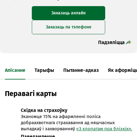
Заказаць анлайн
Заказаць па тэлефоне
Падзяліцца
Апісанне
Тарыфы
Пытанне-адказ
Як аформіц
Перавагі карты
Скідка на страхоўку
Эканомце 15% на афармленні поліса
добраахвотнага страхавання ад няшчасных
выпадкаў і захворванняў
«З клопатам пра блізкіх».
Паведамленне