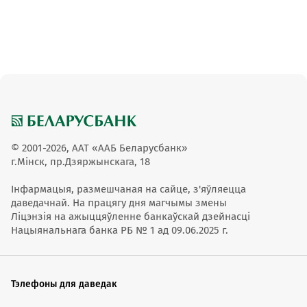
© 2001-2026, ААТ «ААБ Беларусбанк»
г.Мінск, пр.Дзяржынскага, 18
Інфармацыя, размешчаная на сайце, з'яўляецца
даведачнай. На працягу дня магчымы змены
Ліцэнзія на ажыццяўленне банкаўскай дзейнасці
Нацыянальнага банка РБ № 1 ад 09.06.2025 г.
Тэлефоны для даведак