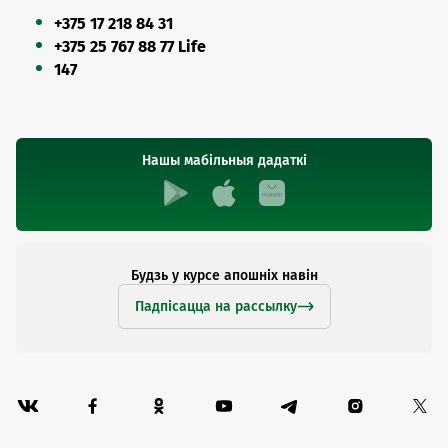
+375 17 218 84 31
+375 25 767 88 77 Life
147
Нашы мабільныя дадаткі
Будзь у курсе апошніх навін
Падпісацца на рассылку