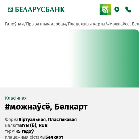
Галоўная
Прыватным асобам
Плацежныя карты
#можнаўсё, Бе
Класічная
#можнаўсё, Белкарт
Віртуальная, Пластыкавая
Форма
BYN (), RUB
Валюта
5 гадоў
тэрмін
Белкарт
плацежныя сістэмы