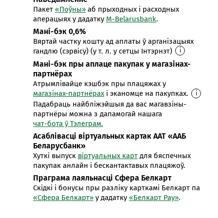
Пакет
«Поўны»
аб прыходных і расходных
аперацыях у дадатку
M-Belarusbank
.
Мані-бэк 0,6%
Вяртай частку кошту ад аплаты ў арганізацыях
гандлю (сэрвісу) (у т. л. у сетцы Інтэрнэт)
i
Мані-бэк пры аплаце пакупак у магазінах-
партнёрах
Атрымлівайце кэшбэк пры плацяжах у
магазінах-партнёрах
і эканомце на пакупках.
i
Падабраць найбліжэйшыя да вас магавзіны-
партнёры можна з дапамогай нашага
чат-бота ў Тэлеграм.
Асаблівасці віртуальных картак ААТ «ААБ
Беларусбанк»
Хуткі выпуск
віртуальных карт
для бяспечных
пакупак анлайн і бескантактавых плацяжоў.
Праграма лаяльнасці Сфера Белкарт
Скідкі і бонусы пры разліку карткамі Белкарт па
«Сфера Белкарт»
у дадатку
«Белкарт Pay»
.