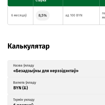
стаўка
п
8,5%
6 месяцаў
ад 100 BYN
м
Калькулятар
«Безадзыўны для нерэзідэнтаў»
BYN ()