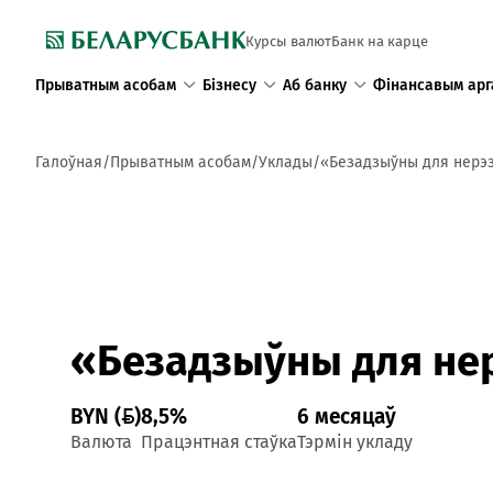
Курсы валют
Банк на карце
Прыватным асобам
Бізнесу
Аб банку
Фінансавым арг
Галоўная
Прыватным асобам
Уклады
«Безадзыўны для нерэз
«Безадзыўны для нер
BYN ()
8,5%
6 месяцаў
Валюта
Працэнтная стаўка
Тэрмін укладу