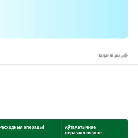
кансультант:
00 - 20:00 *
я святочных дзён
Swoo Pay
Пераводы па
нумары
тэлефона Visa
Спытаць анлайн
Падрабязней
Падзяліцца
т-цэнтр
ты
Расходныя аперацыі
Аўтаматычнае
перазаключэнне