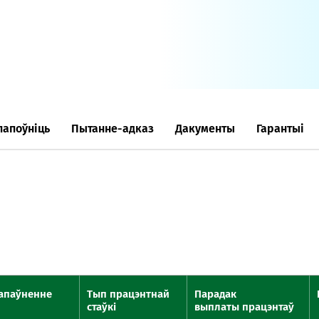
Анлайн-
пн-пт 9:
* акрам
папоўніць
Пытанне-адказ
Дакументы
Гарантыі
Кантак
Кантак
апаўненне
Тып працэнтнай
Парадак
стаўкі
выплаты працэнтаў