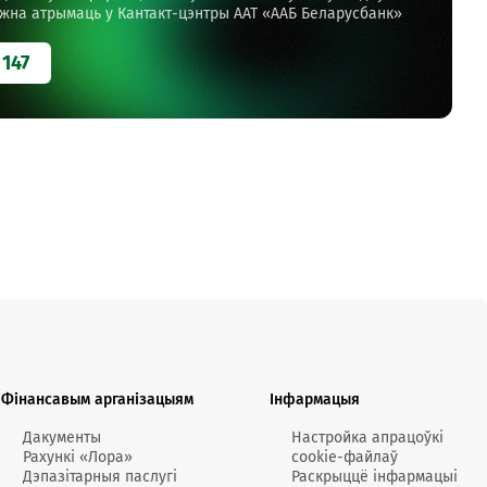
жна атрымаць у Кантакт-цэнтры ААТ «ААБ Беларусбанк»
147
Фінансавым арганізацыям
Інфармацыя
Дакументы
Настройка апрацоўкі
Рахункі «Лора»
cookie-файлаў
Дэпазітарныя паслугі
Раскрыццё інфармацыі