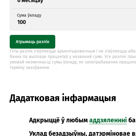
6 месяцаў
Атрымаць разлік
Гэты разлік з'яўляецца арыентыровачным і не з'яўляецца аб
банка па выплаце працэнтаў у названай суме. Усе разлікі пр
умовай нязменнасці сумы ўкладу, не запатрабавання працэнт
тэрміну захоўвання.
Дадатковая інфармацыя
Адкрыццё ў любым
аддзяленнні
ба
Уклад безадзыўны, датэрміновае в