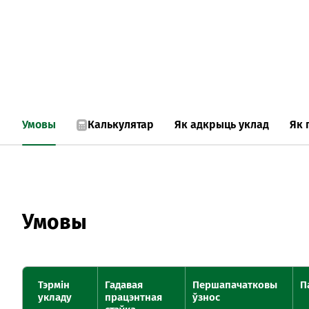
Умовы
Калькулятар
Як адкрыць уклад
Як 
Умовы
Тэрмін
Гадавая
Першапачатковы
П
укладу
працэнтная
ўзнос