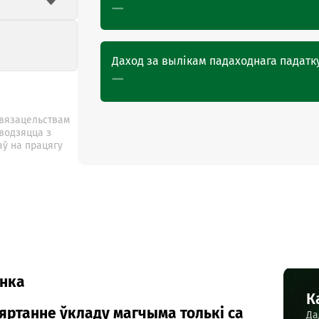
—
Даход за вылікам падаходнага падатк
—
авязацельствам
ыводзяцца з
аў на працягу
нка
К
яртанне ўкладу магчыма толькі са
Да