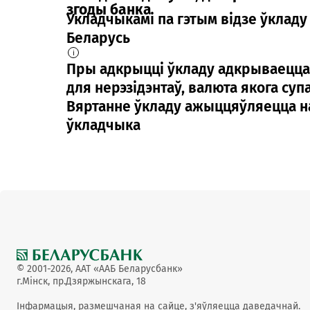
згоды банка
Укладчыкамі па гэтым відзе ўкладу
Беларусь
i
Пры адкрыцці ўкладу адкрываецца 
для нерэзідэнтаў, валюта якога су
Вяртанне ўкладу ажыццяўляецца на
ўкладчыка
© 2001-2026, ААТ «ААБ Беларусбанк»
г.Мінск, пр.Дзяржынскага, 18
Інфармацыя, размешчаная на сайце, з'яўляецца даведачнай.