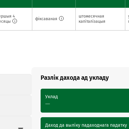
ершыя 4
штомесячная
фіксаваная
i
есяцы
капіталізацыя
i
Разлік дахода ад укладу
Уклад
—
Даход да выліку падаходнага падатку