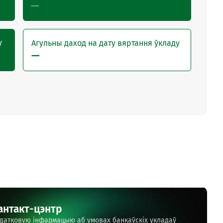
—
у
Агульны даход на дату вяртання ўкладу
—
антакт-цэнтр
датковую інфармацыю аб умовах банкаўскіх укладаў