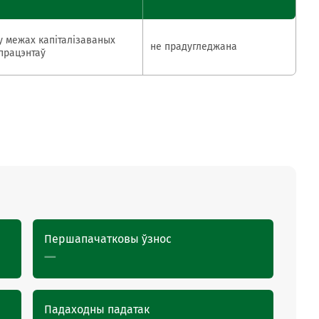
у межах капіталізаваных
не прадугледжана
працэнтаў
Першапачатковы ўзнос
—
Падаходны падатак