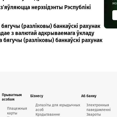
мо
 з’яўляюцца нерэзідэнты Рэспублікі
бягучы (разліковы) банкаўскі рахунак
падае з валютай адкрываемага ўкладу
 бягучы (разліковы) банкаўскі рахунак
Прыватным
Бізнесу
Аб банку
асобам
Дэпазіты для юрыдычных
Электронныя
Плацежныя
асоб
паведамленні
карты
Крэдытаванне
Звароты