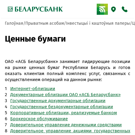
Галоўная
Прыватным асобам
Інвестыцыі і каштоўныя паперы
Ц
Ценные бумаги
ОАО «АСБ Беларусбанк» занимает лидирующие позиции
на рынке ценных бумаг Республики Беларусь и готов
оказать клиентам полный комплекс услуг, связанных с
осуществлением операций на данном рынке:
Интернет-облигации
Документарные облигации ОАО «АСБ Беларусбанк»
Государственные документарные облигации
Государственные бездокументарные облигации
Корпоративные облигации, реализуемые банком
Брокерское обслуживание
Доверительное управление денежными средствами
Доверительное управление акциями государственных