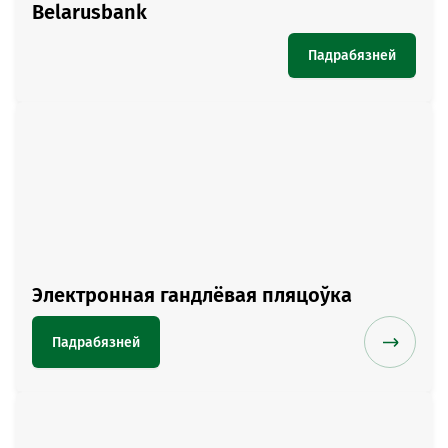
Belarusbank
Падрабязней
Электронная гандлёвая пляцоўка
Падрабязней