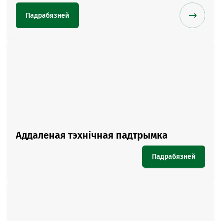
Падрабязней
Аддаленая тэхнічная падтрымка
Падрабязней