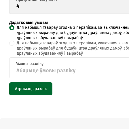
Дадатковыя ўмовы
Для набыцця тавараў згодна з пералікам, за выключэнне
драўляных вырабаў для будаўніцтва драўляных дамоў, з
драўляных збудаванняў і вырабаў
Для набыцця тавараў згодна з пералікам, уключаючы ка
драўляных вырабаў для будаўніцтва драўляных дамоў, з
драўляных збудаванняў і вырабаў
Абярыце ўмовы разліку
Атрымаць разлік