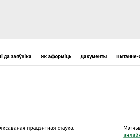
Анлайн-
пн-пт 9:
* акрам
і да заяўніка
Як аформіць
Дакументы
Пытанне-
Кантак
Кантак
іксаваная працэнтная стаўка.
Магчы
анлайн