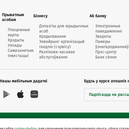
Прыватным
Бізнесу
Аб банку
асобам
Дэпазіты для юрыдычных
Электронныя
Плацежныя
асоб
паведамленні
карты
Крэдытаванне
Звароты
Крэдыты
Эквайрынг арганізацый
Памеры
Уклады
гандлю (сэрвісу)
ўзнагароджанняў
Самазанятым
Разлікова-касавае
Прэс-цэнтр
Інвестыцыі
абслугоўванне
Банк сёння
Нашы мабільныя дадаткі
Будзь у курсе апошніх 
Падпісацца на расс
ем сайте
cookie-файлы
для улучшения пользовательского опыта, сбора стат