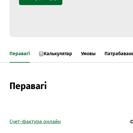
Перавагі
Калькулятар
Умовы
Патрабаванн
Перавагі
Счет-фактура онлайн
Ф