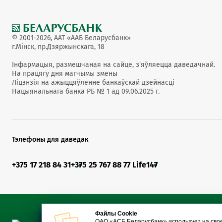
© 2001-2026, ААТ «ААБ Беларусбанк»
г.Мінск, пр.Дзяржынскага, 18
Інфармацыя, размешчаная на сайце, з'яўляецца даведачнай.
На працягу дня магчымы змены
Ліцэнзія на ажыццяўленне банкаўскай дзейнасці
Нацыянальнага банка РБ № 1 ад 09.06.2025 г.
Тэлефоны для даведак
+375 17 218 84 31
+375 25 767 88 77 Life
147
Файлы Cookie
ОАО «АСБ Беларусбанк» использует на сво