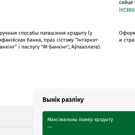
сайце 
Інтэрн
ручныя спосабы пагашэння крэдыту (у
Оформ
нфакіёсках банка, праз сістэму "Інтэрнэт-
и стра
анкінг" і паслугу "М-Банкінг", Аўтааплата).
Вынік разліку
Максімальны памер крэдыту
—