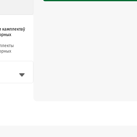
м камплектаў
борных
мплекты
борных