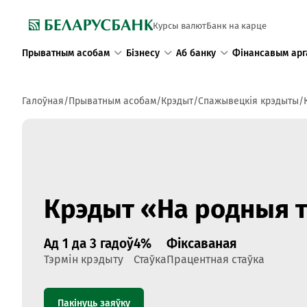
Курсы валют
Банк на карце
Прыватным асобам
Бізнесу
Аб банку
Фінансавым арг
Галоўная
Прыватным асобам
Крэдыт
Спажывецкія крэдыты
Крэдыт «На родныя 
Ад 1 да 3 гадоў
4%
Фіксаваная
Тэрмін крэдыту
Стаўка
Працентная стаўка
Пакінуць заяўку