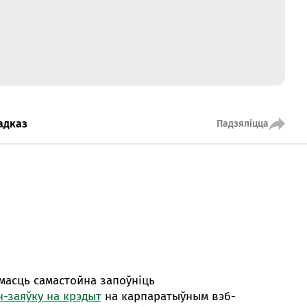
кансультант:
00 - 20:00 *
я святочных дзён
Swoo Pay
Пераводы па
нумары
тэлефона Visa
Спытаць анлайн
Падрабязней
адказ
Падзяліцца
т-цэнтр
ты
масць самастойна запоўніць
-заяўку на крэдыт
на карпаратыўным вэб-