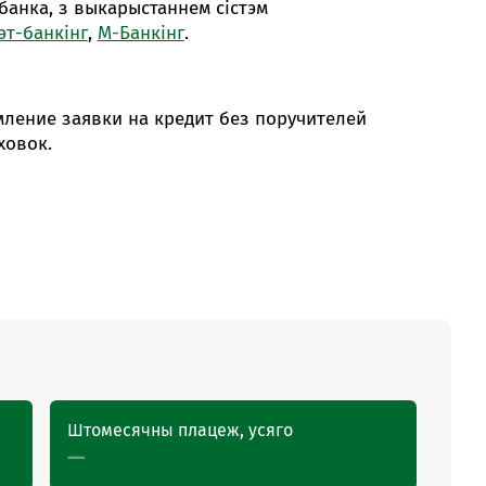
банка, з выкарыстаннем сістэм
эт-банкінг
,
М-Банкінг
.
ление заявки на кредит без поручителей
ховок.
Штомесячны плацеж, усяго
—