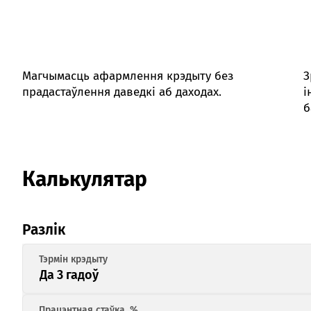
Магчымасць афармлення крэдыту без
З
прадастаўлення даведкі аб даходах.
і
б
Калькулятар
Разлік