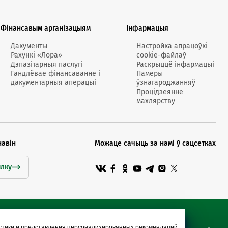
Фінансавым арганізацыям
Інфармацыя
Дакументы
Настройка апрацоўкі
Рахункі «Лора»
cookie-файлаў
Дэпазітарныя паслугі
Раскрыццё інфармацыі
Гандлёвае фінансаванне і
Памеры
дакументарныя аперацыі
ўзнагароджанняў
Процідзеянне
махлярству
навін
Можаце сачыць за намі ў сацсетках
ылку
истики и представления персонализированных рекомендаций.