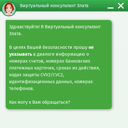
Виртуальный консультант Злата
Главная
О банке
Банк сегодня
Структура банка
Отделения
Здравствуйте! Я Виртуальный консультант
Злата.
Отделения
Банкоматы
Инфокиоски
В целях Вашей безопасности прошу
не
указывать
в диалоге информацию о
номерах счетов, номерах банковских
платежных карточек, сроках их действия,
Фильтр
кодах защиты CVV2/CVC2,
идентификационных данных, номерах
Сбросить
Сначала ближайшие
телефонов.
Поиск по названию улицы
Введите название улицы
Как могу к Вам обращаться?
Картой
Списком
Номер ЦБУ
Введите номер ЦБУ
Номер отделения