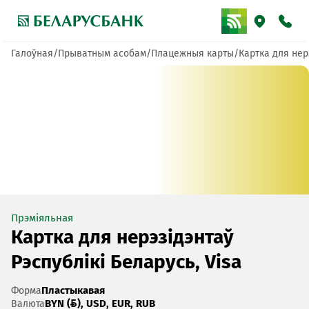
Галоўная
Прыватным асобам
Плацежныя карты
Картка для нерэ
Прэміяльная
Картка для нерэзідэнтаў
Рэспублікі Беларусь, Visa
Пластыкавая
Форма
BYN (), USD, EUR, RUB
Валюта