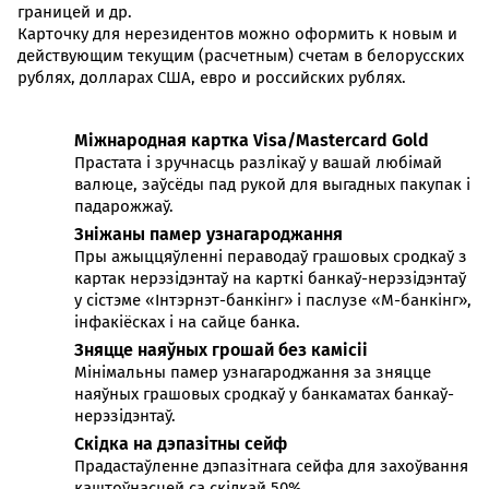
границей и др.
Карточку для нерезидентов можно оформить к новым и
действующим текущим (расчетным) счетам в белорусских
рублях, долларах США, евро и российских рублях.
Міжнародная картка Visa/Mastercard Gold
Прастата і зручнасць разлікаў у вашай любімай
валюце, заўсёды пад рукой для выгадных пакупак і
падарожжаў.
Зніжаны памер узнагароджання
Пры ажыццяўленні пераводаў грашовых сродкаў з
картак нерэзідэнтаў на карткі банкаў-нерэзідэнтаў
у сістэме «Інтэрнэт-банкінг» і паслузе «М-банкінг»,
інфакіёсках і на сайце банка.
Зняцце наяўных грошай без камісіі
Мінімальны памер узнагароджання за зняцце
наяўных грашовых сродкаў у банкаматах банкаў-
нерэзідэнтаў.
Скідка на дэпазітны сейф
Прадастаўленне дэпазітнага сейфа для захоўвання
каштоўнасцей са скідкай 50%.