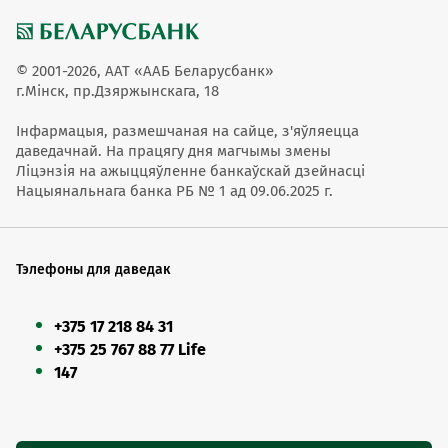
© 2001-2026, ААТ «ААБ Беларусбанк»
г.Мінск, пр.Дзяржынскага, 18
Інфармацыя, размешчаная на сайце, з'яўляецца
даведачнай. На працягу дня магчымы змены
Ліцэнзія на ажыццяўленне банкаўскай дзейнасці
Нацыянальнага банка РБ № 1 ад 09.06.2025 г.
Тэлефоны для даведак
+375 17 218 84 31
+375 25 767 88 77 Life
147