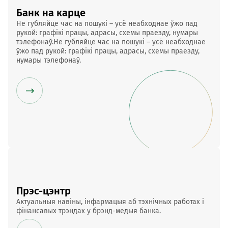
Банк на карце
Не губляйце час на пошукі – усё неабходнае ўжо пад
рукой: графікі працы, адрасы, схемы праезду, нумары
тэлефонаў.Не губляйце час на пошукі – усё неабходнае
ўжо пад рукой: графікі працы, адрасы, схемы праезду,
нумары тэлефонаў.
Прэс-цэнтр
Актуальныя навіны, інфармацыя аб тэхнічных работах і
фінансавых трэндах у брэнд-медыя банка.