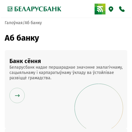
Галоўная
Аб банку
Аб банку
Банк сёння
Беларусбанк надае першараднае значэнне экалагічнаму,
сацыяльнаму і карпаратыўнаму ўкладу ва ўстойлівае
развіццё грамадства.