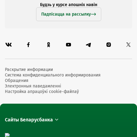
Будзь у курсе апошніх навін
Падпісацца на рассылку
Раскрытие информации
Система конфиденциального информирования
Обращения
Электронныя паведамленні
Настройка апрацоўкі cookie-файлаў
Сайты Беларусбанка