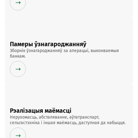
Памеры ўзнагароджанняў
Зборнік ўзнагароджанняў за аперацыі, выконваемыя
банкам.
Рэалізацыя маёмасці
Нерухомасць, абсталяванне, аўтатранспарт,
сельгастэхніка і іншая маёмасць, даступная да набыцця.