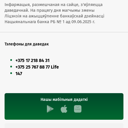
Інфармацыя, размешчаная на сайце, з'яўляецца
даведачнай. На працягу дня магчымы змены
Ліцэнзія на ажыццяўленне банкаўскай дзейнасці
Нацыянальнага банка РБ № 1 ад 09.06.2025 г.
Тэлефоны для даведак
+375 17 218 84 31
+375 25 767 88 77 Life
147
Нашы мабільныя дадаткі