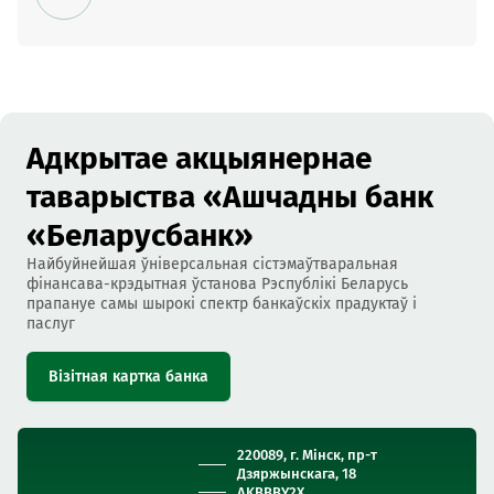
Адкрытае акцыянернае
таварыства «Ашчадны банк
«Беларусбанк»
Найбуйнейшая ўніверсальная сістэмаўтваральная
фінансава-крэдытная ўстанова Рэспублікі Беларусь
прапануе самы шырокі спектр банкаўскіх прадуктаў і
паслуг
Візітная картка банка
220089, г. Мінск, пр-т
Дзяржынскага, 18
AKBBBY2X