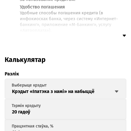
Удобство погашения
Удобные способы погашения кредита (в
инфокиосках банка, через систему «Интернет-
банкинг», приложение «М-Банкинг», услугу
«Автооплата»).
Калькулятар
Разлік
Крэдыт «Іпатэка з намі» на набыццё