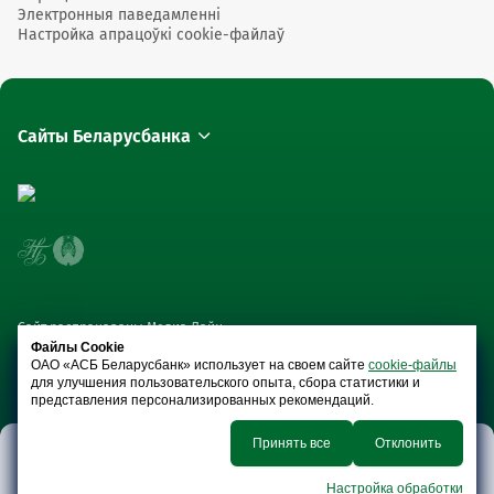
Электронныя паведамленні
Настройка апрацоўкі cookie-файлаў
Сайты Беларусбанка
Сайт распрацаваны Медиа Лайн
Файлы Cookie
ОАО «АСБ Беларусбанк» использует на своем сайте
cookie-файлы
для улучшения пользовательского опыта, сбора статистики и
представления персонализированных рекомендаций.
Принять все
Отклонить
Плацежныя
Уклады і
Анлайн-
Крэдыты
карткі
бягучыя
сэрвісы
Настройка обработки