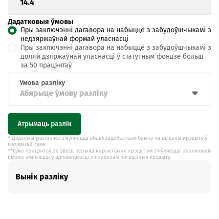
Дадатковыя ўмовы
Пры заключэнні дагавора на набыццё з забудоўшчыкамі з
недзяржаўнай формай уласнасці
Пры заключэнні дагавора на набыццё з забудоўшчыкамі з
доляй дзяржаўнай уласнасці ў статутным фондзе больш
за 50 працэнтаў
Абярыце ўмову разліку
Атрымаць разлік
* Дадзены разлік не з'яўляецца абавязацельствам банка па выдачы крэдыту ў
названай суме.
**Сума працэнтаў за ўвесь перыяд карыстання крэдытам з'яўляецца разліковай
і можа змяняцца ў адпаведнасці з графікам пагашэння крэдыту.
Вынік разліку