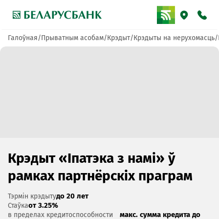
Галоўная
Прыватным асобам
Крэдыт
Крэдыты на нерухомасць
Крэдыт «Іпатэка з намі» ў
рамках партнёрскіх праграм
до 20 лет
Тэрмін крэдыту
от 3.25%
Стаўка
макс. сумма кредита до
в пределах кредитоспособности