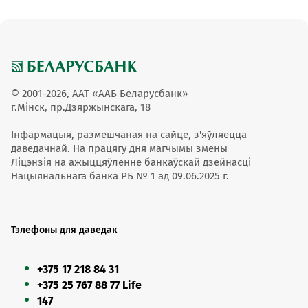
© 2001-2026, ААТ «ААБ Беларусбанк»
г.Мінск, пр.Дзяржынскага, 18
Інфармацыя, размешчаная на сайце, з'яўляецца
даведачнай. На працягу дня магчымы змены
Ліцэнзія на ажыццяўленне банкаўскай дзейнасці
Нацыянальнага банка РБ № 1 ад 09.06.2025 г.
Тэлефоны для даведак
+375 17 218 84 31
+375 25 767 88 77 Life
147