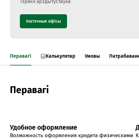
Тэрмін крэдыту
Стаўка
Іпатэчныя офісы
Перавагі
Калькулятар
Умовы
Патрабаванн
Перавагі
Удобное оформление
Возможность оформления кредита физическими
К