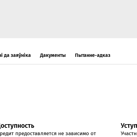
Анлайн-
пн-пт 9:
* акрам
і да заяўніка
Дакументы
Пытанне-адказ
Кантак
Кантак
Доступность
Усту
редит предоставляется не зависимо от
Участн