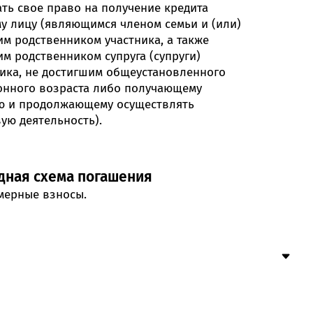
ть свое право на получение кредита
у лицу (являющимся членом семьи и (или)
м родственником участника, а также
м родственником супруга (супруги)
ника, не достигшим общеустановленного
онного возраста либо получающему
ю и продолжающему осуществлять
ую деятельность).
дная схема погашения
мерные взносы.