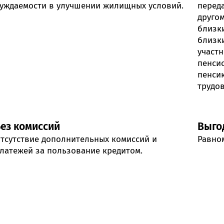
уждаемости в улучшении жилищных условий.
переда
другом
близки
близки
участ
пенси
пенси
трудов
Без комиссий
Выго
тсутствие дополнительных комиссий и
Равно
латежей за пользование кредитом.