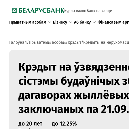
Курсы валют
Банк на карце
Прыватным асобам
Бізнесу
Аб банку
Фінансавым арг
Галоўная
Прыватным асобам
Крэдыт
Крэдыты на нерухомасц
Крэдыт на ўзвядзенн
сістэмы будаўнічых 
дагаворах жыллёвых
заключаных па 21.09
до 20 лет
до 12.25%