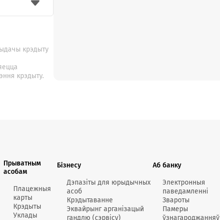
выдачы крэдыту
ляецца
эння крэдыту.
Прыватным
Бізнесу
Аб банку
асобам
Дэпазіты для юрыдычных
Электронныя
Плацежныя
асоб
паведамленні
карты
Крэдытаванне
Звароты
Крэдыты
Эквайрынг арганізацый
Памеры
Уклады
гандлю (сэрвісу)
ўзнагароджанняў