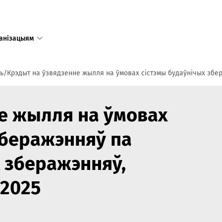
анізацыям
ь
Крэдыт на ўзвядзенне жылля на ўмовах сістэмы будаўнічых збе
Адзіны
даступ
е жылля на ўмовах
у тым лі
Рэспублі
зберажэнняў па
 зберажэнняў,
Рэжым 
пн-пт 8:
.2025
сб-нд 9:
Режим 
в праз
предпр