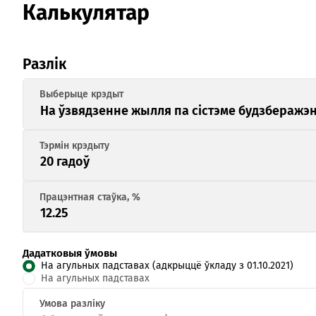
Калькулятар
Разлік
На ўзвядзенне жылля па сістэме будзберажэ
Дадатковыя ўмовы
На агульных падставах (адкрыццё ўкладу з 01.10.2021)
На агульных падставах