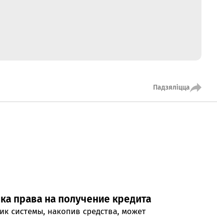
кансультант:
00 - 20:00 *
я святочных дзён
Swoo Pay
Пераводы па
нумары
тэлефона Visa
Спытаць анлайн
Падрабязней
Падзяліцца
т-цэнтр
ты
пка права на получение кредита
ик системы, накопив средства, может