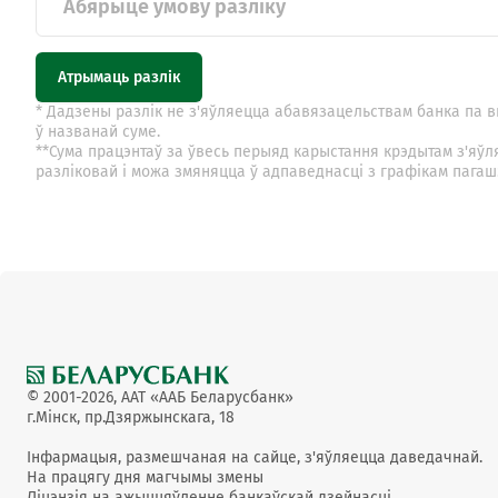
Абярыце ўмову разліку
Атрымаць разлік
* Дадзены разлік не з'яўляецца абавязацельствам банка па 
ў названай суме.
**Сума працэнтаў за ўвесь перыяд карыстання крэдытам з'яў
разліковай і можа змяняцца ў адпаведнасці з графікам пагаш
© 2001-2026, ААТ «ААБ Беларусбанк»
г.Мінск, пр.Дзяржынскага, 18
Інфармацыя, размешчаная на сайце, з'яўляецца даведачнай.
На працягу дня магчымы змены
Ліцэнзія на ажыццяўленне банкаўскай дзейнасці