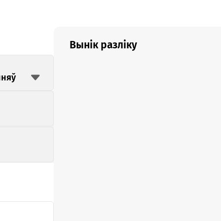
Вынік разліку
нняў