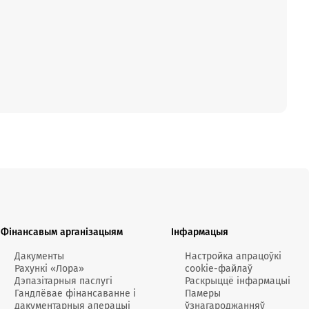
Фінансавым арганізацыям
Інфармацыя
Дакументы
Настройка апрацоўкі
Рахункі «Лора»
cookie-файлаў
Дэпазітарныя паслугі
Раскрыццё інфармацыі
Гандлёвае фінансаванне і
Памеры
дакументарныя аперацыі
ўзнагароджанняў