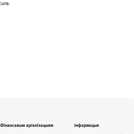
cure.
Фінансавым арганізацыям
Інфармацыя