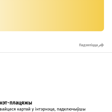
кансультант:
00 - 20:00 *
я святочных дзён
Swoo Pay
Пераводы па
нумары
тэлефона Visa
Спытаць анлайн
Падрабязней
Падзяліцца
т-цэнтр
ты
рнэт-плацяжы
вайцеся картай у інтэрнэце, падключыўшы