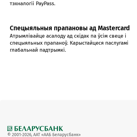
тэхналогіі PayPass.
Спецыяльныя прапановы ад Mastercard
Атрымлівайце асалоду ад скідак па ўсім свеце і
спецыяльных прапаноў. Карыстайцеся паслугамі
глабальнай падтрымкі.
© 2001-2026, ААТ «ААБ Беларусбанк»