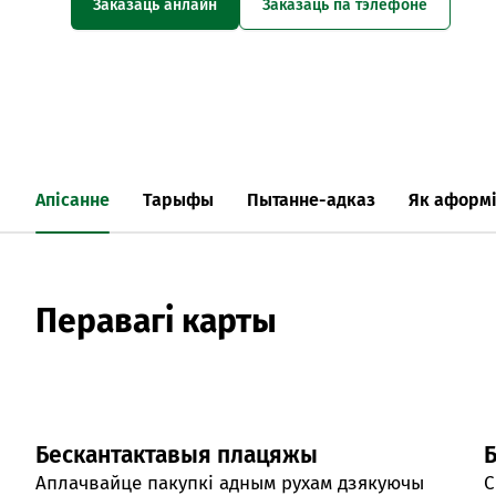
Заказаць анлайн
Заказаць па тэлефоне
Апісанне
Тарыфы
Пытанне-адказ
Як аформі
Перавагі карты
Бескантактавыя плацяжы
Б
Аплачвайце пакупкі адным рухам дзякуючы
С