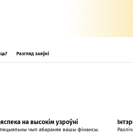
Анлайн-
пн-пт 9:
* акрам
ць?
Разгляд заяўкі
Кантак
Кантак
яспека на высокім узроўні
Інтэ
пецыяльны чып абараняе вашы фінансы.
Разліч