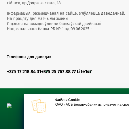
г.Мінск, пр.Дзяржынскага, 18
Інфармацыя, размешчаная на сайце, з'яўляецца даведачнай.
На працягу дня магчымы змены
Ліцэнзія на ажыццяўленне банкаўскай дзейнасці
Нацыянальнага банка РБ № 1 ад 09.06.2025 г.
Тэлефоны для даведак
+375 17 218 84 31
+375 25 767 88 77 Life
147
Файлы Cookie
ОАО «АСБ Беларусбанк» использует на сво