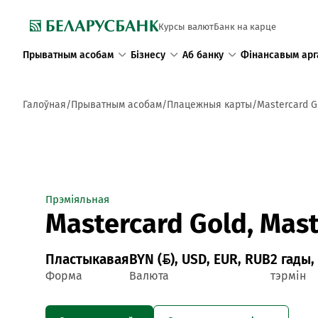
Курсы валют
Банк на карце
Прыватным асобам
Бізнесу
Аб банку
Фінансавым арг
Галоўная
Прыватным асобам
Плацежныя карты
Mastercard G
Прэміяльная
Mastercard Gold, Mas
Пластыкавая
BYN (), USD, EUR, RUB
2 гады,
Форма
Валюта
тэрмін