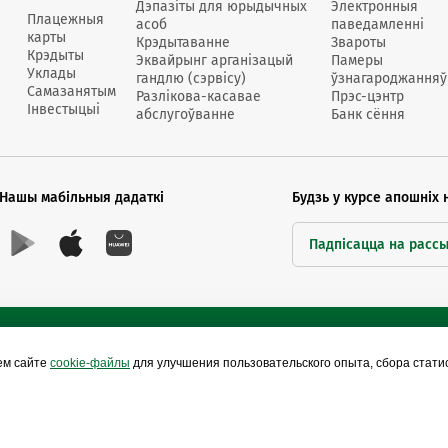
Дэпазіты для юрыдычных
Электронныя
Плацежныя
асоб
паведамленні
карты
Крэдытаванне
Звароты
Крэдыты
Эквайрынг арганізацый
Памеры
Уклады
гандлю (сэрвісу)
ўзнагароджанняў
Самазанятым
Разлікова-касавае
Прэс-цэнтр
Інвестыцыі
абслугоўванне
Банк сёння
Нашы мабільныя дадаткі
Будзь у курсе апошніх 
Падпісацца на расс
ем сайте
cookie-файлы
для улучшения пользовательского опыта, сбора стат
Сайты Беларусбанка