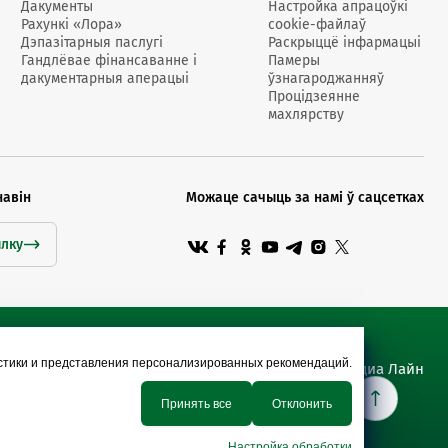
Дакументы
Настройка апрацоўкі
Рахункі «Лора»
cookie-файлаў
Дэпазітарныя паслугі
Раскрыццё інфармацыі
Гандлёвае фінансаванне і
Памеры
дакументарныя аперацыі
ўзнагароджанняў
Процідзеянне
махлярству
навін
Можаце сачыць за намі ў сацсетках
ылку
истики и представления персонализированных рекомендаций.
Сайт распрацаваны Медиа Лайн
Принять все
Отклонить
Настройка обработки