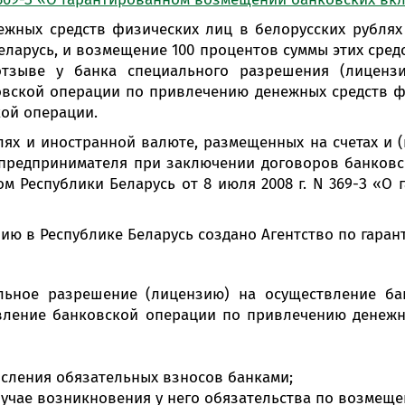
Онлайн-к
нежных средств физических лиц в белорусских рублях
пн—пт 9:0
еларусь, и возмещение 100 процентов суммы этих средс
* кроме п
зыве у банка специального разрешения (лицензии
вской операции по привлечению денежных средств фи
кой операции.
Сп
ях и иностранной валюте, размещенных на счетах и (
предпринимателя при заключении договоров банковско
ом Республики Беларусь от 8 июля 2008 г. N 369-З «
Контакт-
Контакты
нию в Республике Беларусь создано Агентство по гар
льное разрешение (лицензию) на осуществление ба
вление банковской операции по привлечению денежн
сления обязательных взносов банками;
лучае возникновения у него обязательства по возмеще