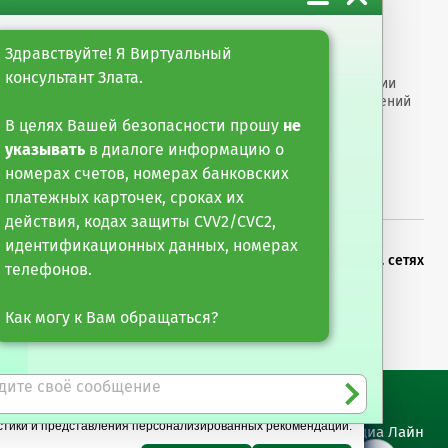
м организациям
Информация
ты
Настройка обработки
Здравствуйте! Я Виртуальный
оро"
cookie-файлов
консультант Злата.
арные услуги
Раскрытие информации
е финансирование и
Размеры вознаграждений
тарные операции
Противодействие
В целях Вашей безопасности прошу
не
мошенничеству
указывать
в диалоге информацию о
номерах счетов, номерах банковских
платежных карточек, сроках их
действия, кодах защиты CVV2/CVC2,
идентификационных данных, номерах
х новостей
Можете следить за нами в соц. сетях
телефонов.
сылку
Как могу к Вам обращаться?
истики и представления персонализированных рекомендаций.
Сайт разработан Медиа Лайн