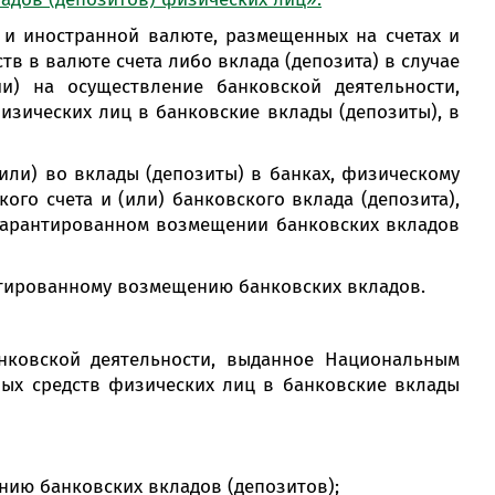
MobiTeen
онсультант:
 и иностранной валюте, размещенных на счетах и
0 - 20:00*
тв в валюте счета либо вклада (депозита) в случае
раздничных дней
) на осуществление банковской деятельности,
Swoo Pay
Переводы по
зических лиц в банковские вклады (депозиты), в
номеру
росить онлайн
телефона Visa
или) во вклады (депозиты) в банках, физическому
го счета и (или) банковского вклада (депозита),
Подробнее
О гарантированном возмещении банковских вкладов
центр
антированному возмещению банковских вкладов.
нковской деятельности, выданное Национальным
ых средств физических лиц в банковские вклады
нию банковских вкладов (депозитов);