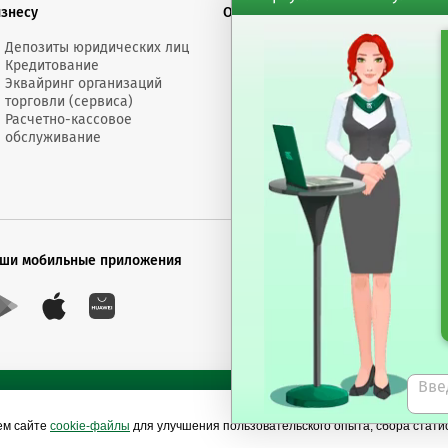
изнесу
О банке
Финансовы
Депозиты юридических лиц
Электронное
Докумен
Кредитование
сообщение
Счета "Л
Эквайринг организаций
Обращения
Депозит
торговли (сервиса)
Размеры
Торгово
Расчетно-кассовое
вознаграждений
докумен
обслуживание
Пресс-центр
Банк сегодня
ши мобильные приложения
Будь в курсе последни
Подписаться на рас
ем сайте
cookie-файлы
для улучшения пользовательского опыта, сбора стат
Сайты Беларусбанка