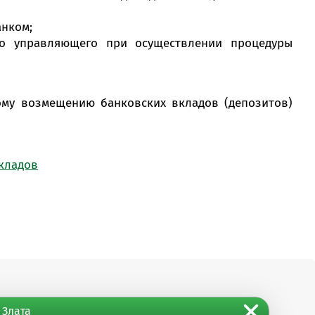
нком;
го управляющего при осуществлении процедуры
ому возмещению банковских вкладов (депозитов)
 Злата