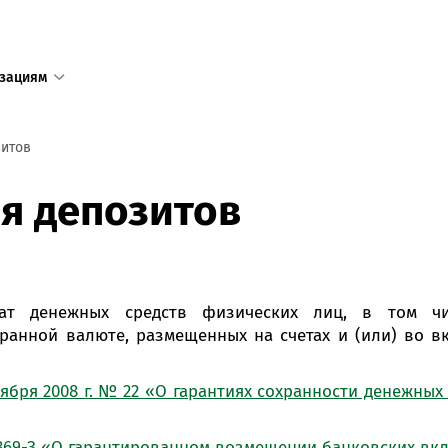
зациям
1
зитов
Единый с
я депозитов
доступен
+375 17 
+375 25 
в том числ
врат денежных средств физических лиц, в том ч
пределов 
ранной валюте, размещенных на счетах и (или) во в
Режим ра
ября 2008 г. № 22 «О гарантиях сохранности денежных
пн—пт 8:3
сб—вс 9:0
 369-З «О гарантированном возмещении банковских вк