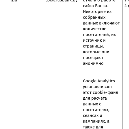
_gid
.belarusbank.by
отчета о работе
1 
сайта Банка.
4 
Некоторые из
собранных
данных включают
количество
посетителей, их
источник и
страницы,
которые они
посещают
анонимно
Google Analytics
устанавливает
этот cookie-файл
для расчета
данных о
посетителях,
сеансах и
кампаниях, а
также для