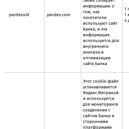
также собирает
информацию о
1 
том, как
yandexuid
.yandex.com
1 
посетители
4 
используют сайт
Банка, и эта
информация
используется для
внутреннего
анализа и
оптимизации
сайта Банка
Этот cookie-файл
устанавливается
Яндекс.Метрикой
и используется
для мониторинга
соединения с
сайтом Банка и
сторонними
платформами