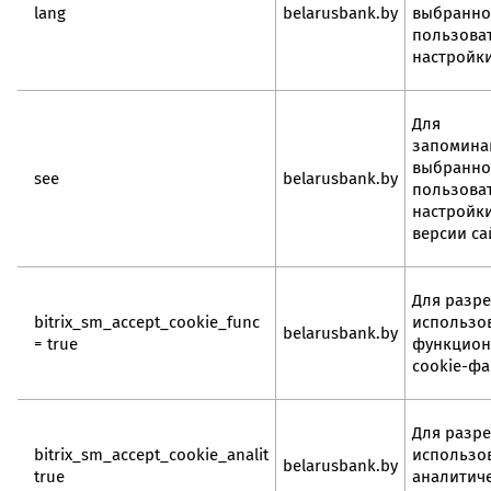
lang
belarusbank.by
выбранно
пользова
настройк
Для
запомина
выбранно
see
belarusbank.by
пользова
настройк
версии са
Для разр
bitrix_sm_accept_cookie_func
использо
belarusbank.by
= true
функцион
cookie-ф
Для разр
bitrix_sm_accept_cookie_analit
использо
belarusbank.by
true
аналитич