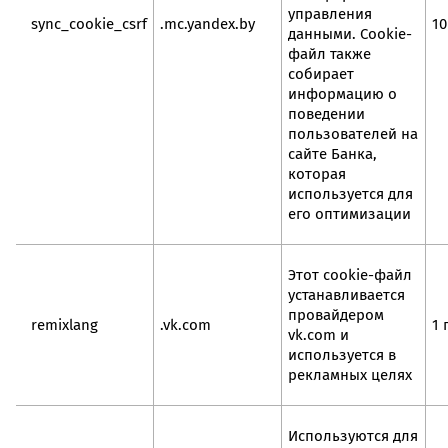
управления
sync_cookie_csrf
.mc.yandex.by
10
данными. Cookie-
файл также
собирает
информацию о
поведении
пользователей на
сайте Банка,
которая
используется для
его оптимизации
Этот cookie-файл
устанавливается
провайдером
remixlang
.vk.com
1 
vk.com и
используется в
рекламных целях
Используются для