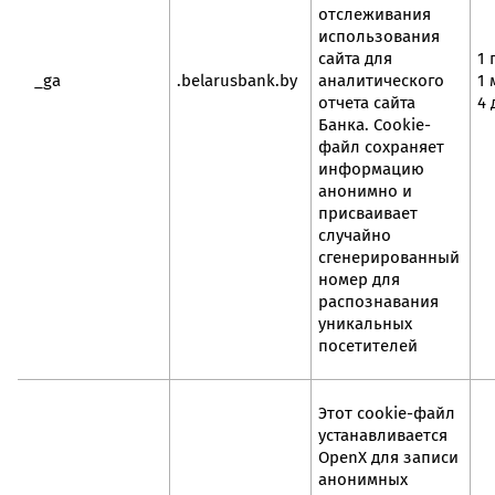
отслеживания
использования
сайта для
1 
_ga
.belarusbank.by
аналитического
1 
отчета сайта
4 
Банка. Cookie-
файл сохраняет
информацию
анонимно и
присваивает
случайно
сгенерированный
номер для
распознавания
уникальных
посетителей
Этот cookie-файл
устанавливается
OpenX для записи
анонимных