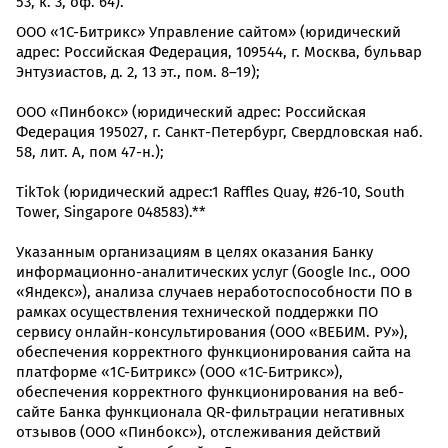
53, к. 3, оф. 64).
ООО «1С-Битрикс» Управление сайтом» (юридический
адрес: Российская Федерация, 109544, г. Москва, бульвар
Энтузиастов, д. 2, 13 эт., пом. 8–19);
ООО «Пинбокс» (юридический адрес: Российская
Федерация 195027, г. Санкт-Петербург, Свердловская наб.
58, лит. А, пом 47-н.);
TikTok (юридический адрес:1 Raffles Quay, #26-10, South
Tower, Singapore 048583).**
Указанным организациям в целях оказания Банку
информационно-аналитических услуг (Google Inc., ООО
«Яндекс»), анализа случаев неработоспособности ПО в
рамках осуществления технической поддержки ПО
сервису онлайн-консультирования (ООО «ВЕБИМ. РУ»),
обеспечения корректного функционирования сайта на
платформе «1С-Битрикс» (ООО «1С-Битрикс»),
обеспечения корректного функционирования на веб-
сайте Банка функционала QR-фильтрации негативных
отзывов (ООО «Пинбокс»), отслеживания действий