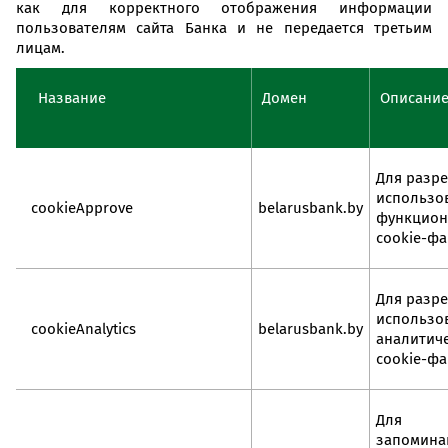
как для корректного отображения информации
пользователям сайта Банка и не передается третьим
лицам.
Название
Домен
Описани
Для разр
использо
cookieApprove
belarusbank.by
функцион
cookie-ф
Для разр
использо
cookieAnalytics
belarusbank.by
аналитич
cookie-ф
Для
запомина