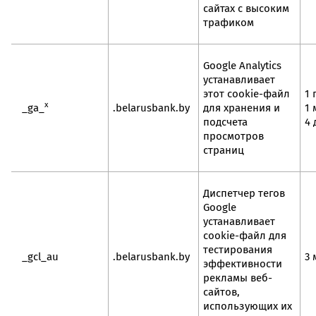
сайтах с высоким
трафиком
Google Analytics
устанавливает
этот cookie-файл
1 
x
_ga_
.belarusbank.by
для хранения и
1 
подсчета
4 
просмотров
страниц
Диспетчер тегов
Google
устанавливает
cookie-файл для
тестирования
_gcl_au
.belarusbank.by
3 
эффективности
рекламы веб-
сайтов,
использующих их