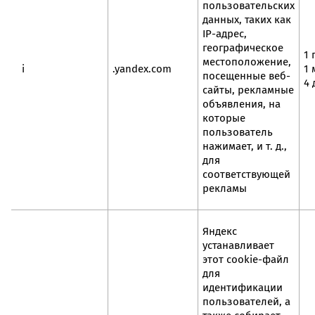
пользовательских
данных, таких как
IP-адрес,
географическое
1 
местоположение,
i
.yandex.com
1 
посещенные веб-
4 
сайты, рекламные
объявления, на
которые
пользователь
нажимает, и т. д.,
для
соответствующей
рекламы
Яндекс
устанавливает
этот cookie-файл
для
идентификации
пользователей, а