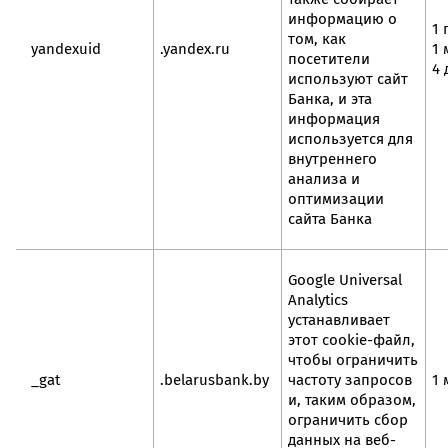
информацию о
1 
том, как
yandexuid
.yandex.ru
1 
посетители
4 
используют сайт
Банка, и эта
информация
используется для
внутреннего
анализа и
оптимизации
сайта Банка
Google Universal
Analytics
устанавливает
этот cookie-файл,
чтобы ограничить
_gat
.belarusbank.by
частоту запросов
1 
и, таким образом,
ограничить сбор
данных на веб-