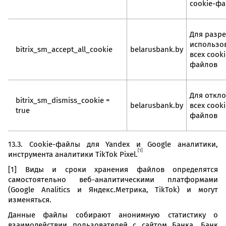
cookie-ф
Для разр
использо
bitrix_sm_accept_all_cookie
belarusbank.by
всех cooki
файлов
Для откл
bitrix_sm_dismiss_cookie =
belarusbank.by
всех cooki
true
файлов
13.3. Cookie-файлы для Yandex и Google аналитики,
[1]
инструмента аналитики TikTok Pixel.
[1] Виды и сроки хранения файлов определятся
самостоятельно веб-аналитическими платформами
(Google Analitics и Яндекс.Метрика, TikTok) и могут
изменяться.
Данные файлы собирают анонимную статистику о
взаимодействии пользователей с сайтом Банка. Банк