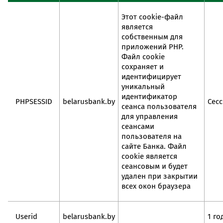
Этот cookie-файл
является
собственным для
приложений PHP.
Файл cookie
сохраняет и
идентифицирует
уникальный
идентификатор
PHPSESSID
belarusbank.by
Сес
сеанса пользователя
для управления
сеансами
пользователя на
сайте Банка. Файл
cookie является
сеансовым и будет
удален при закрытии
всех окон браузера
Userid
belarusbank.by
1 го