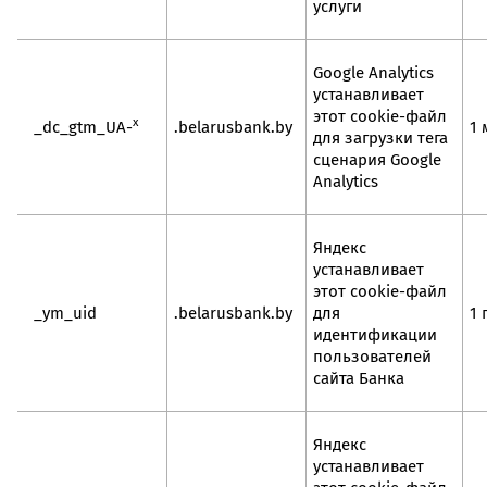
услуги
Google Analytics
устанавливает
этот cookie-файл
x
_dc_gtm_UA-
.belarusbank.by
1 
для загрузки тега
сценария Google
Analytics
Яндекс
устанавливает
этот cookie-файл
_ym_uid
.belarusbank.by
для
1 
идентификации
пользователей
сайта Банка
Яндекс
устанавливает