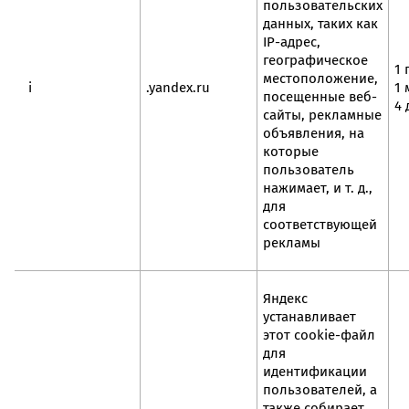
пользовательских
данных, таких как
IP-адрес,
географическое
1 
местоположение,
i
.yandex.ru
1 
посещенные веб-
4 
сайты, рекламные
объявления, на
которые
пользователь
нажимает, и т. д.,
для
соответствующей
рекламы
Яндекс
устанавливает
этот cookie-файл
для
идентификации
пользователей, а
также собирает