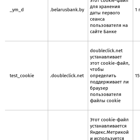
этот cookie-файл
для хранения
_ym_d
.belarusbank.by
1 
даты первого
сеанса
пользователя на
сайте Банке
doubleclick.net
устанавливает
этот cookie-файл,
чтобы
test_cookie
.doubleclick.net
определить
15
поддерживает ли
браузер
пользователя
файлы cookie
Этот cookie-файл
устанавливается
Яндекс.Метрикой
и используется