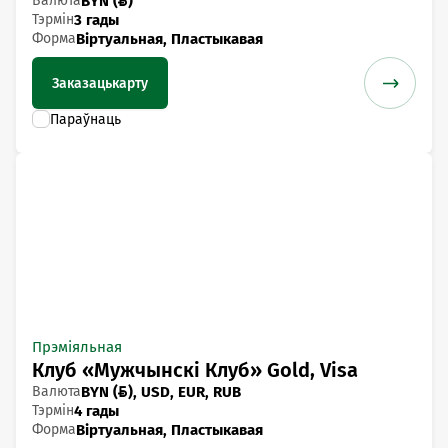
Валюта
BYN ()
Тэрмін
3 гады
Форма
Віртуальная, Пластыкавая
Заказаць
карту
Прэміяльная
Клуб «Мужчынскі Клуб» Gold, Visa
Валюта
BYN (), USD, EUR, RUB
Тэрмін
4 гады
Форма
Віртуальная, Пластыкавая