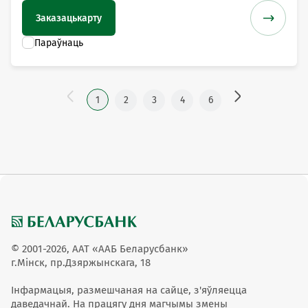
Заказаць
карту
1
2
3
4
6
© 2001-2026, ААТ «ААБ Беларусбанк»
г.Мінск, пр.Дзяржынскага, 18
Інфармацыя, размешчаная на сайце, з'яўляецца
даведачнай. На працягу дня магчымы змены