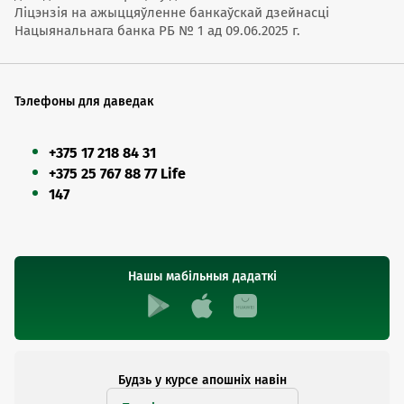
Ліцэнзія на ажыццяўленне банкаўскай дзейнасці
Нацыянальнага банка РБ № 1 ад 09.06.2025 г.
Тэлефоны для даведак
+375 17 218 84 31
+375 25 767 88 77 Life
147
Нашы мабільныя дадаткі
Будзь у курсе апошніх навін