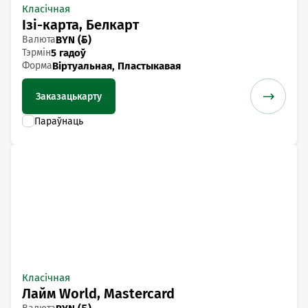
Класічная
Ізі-карта, Белкарт
Валюта
BYN ()
Тэрмін
5 гадоў
Форма
Віртуальная, Пластыкавая
Заказаць
карту
Класічная
Лайм World, Mastercard