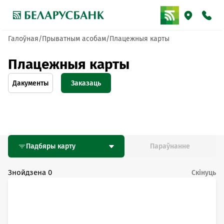
Галоўная
Прыватным асобам
Плацежныя карты
Плацежныя карты
Дакументы
Заказаць
Па
тэлефоне
Анлайн
Падбяры карту
Параўнанне
Знойдзена
0
Скінуць