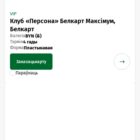
VIP
Клуб «Персона» Белкарт Максімум,
Белкарт
Валюта
BYN ()
Тэрмін
4 гады
Форма
Пластыкавая
Заказаць
карту