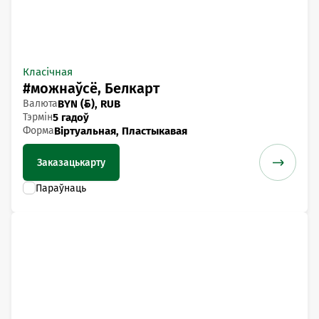
Класічная
#можнаўсё, Белкарт
Валюта
BYN (), RUB
Тэрмін
5 гадоў
Форма
Віртуальная, Пластыкавая
Заказаць
карту