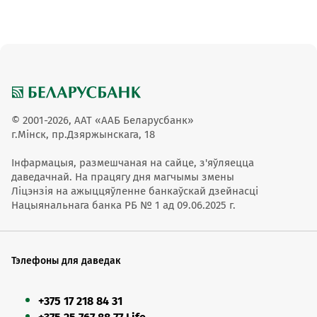
внимание!
При смене мобильного оператора с
Для проведения операций в системе SMS-банкинг необ
использованием услуги переноса номера (MNP),
отправить SMS-сообщение на короткий номер 611 либо
пользователям SMS-банкинга не нужно отменять
запрос (для оплаты услуг МТС)
старую регистрацию и заново регистрироваться с
указанием нового оператора мобильной связи –
Набор SMS – сообщений должен осуществлят
перерегистрация осуществляется автоматически.
установленном формате, с использованием латинских бу
Набор суммы платежа (номера телефона или номера ли
© 2001-2026, ААТ «ААБ Беларусбанк»
счета) осуществляется только цифрами без разделит
г.Мінск, пр.Дзяржынскага, 18
SMS-сообщения и пароль можно набирать как пропис
так и строчными буквами.
Інфармацыя, размешчаная на сайце, з'яўляецца
даведачнай. На працягу дня магчымы змены
Разделителем между отдельными элементами SMS-сооб
Ліцэнзія на ажыццяўленне банкаўскай дзейнасці
(например, между типом операции и паролем или 
Нацыянальнага банка РБ № 1 ад 09.06.2025 г.
паролем и суммой платежа) является ОДИН ПРОБЕЛ.
Правила использования
Тэлефоны для даведак
Договор на оказание услуги SMS-банкинг
+375 17 218 84 31