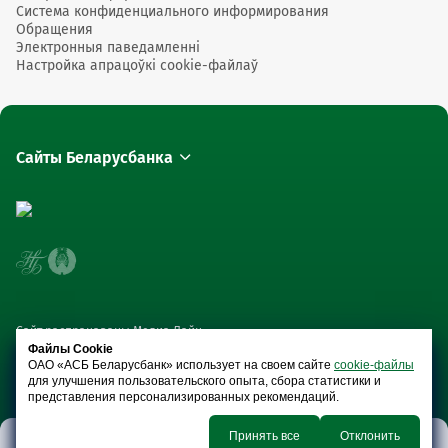
Система конфиденциального информирования
OPLATA TTT5E 5 M
Обращения
Электронныя паведамленні
OPLATA TTT5E 5.00
Настройка апрацоўкі cookie-файлаў
Сайты Беларусбанка
Block пробе
Блокировка карточки
Пример SMS-с
BLOCK T
Сайт распрацаваны Медиа Лайн
Файлы Cookie
ОАО «АСБ Беларусбанк» использует на своем сайте
cookie-файлы
для улучшения пользовательского опыта, сбора статистики и
представления персонализированных рекомендаций.
Unblock проб
Принять все
Отклонить