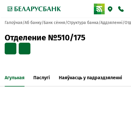
Галоўная
Аб банку
Банк сёння
Структура банка
Аддзяленні
От
Отделение №510/175
Агульная
Паслугі
Наяўнасць у падраздзяленні