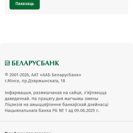
Паказаць
© 2001-2026, ААТ «ААБ Беларусбанк»
г.Мінск, пр.Дзяржынскага, 18
Інфармацыя, размешчаная на сайце, з'яўляецца
даведачнай. На працягу дня магчымы змены
Ліцэнзія на ажыццяўленне банкаўскай дзейнасці
Нацыянальнага банка РБ № 1 ад 09.06.2025 г.