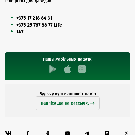
Тэлефоны для даведак
+375 17 218 84 31
+375 25 767 88 77 Life
147
Нашы мабільныя дадаткі
Будзь у курсе апошніх навін
Падпісацца на рассылку