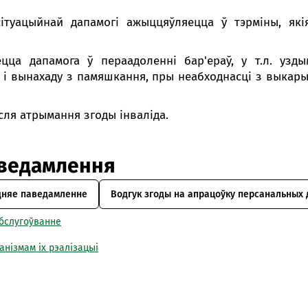
сітуацыйнай дапамогі ажыццяўляецца ў тэрміны, я
цца дапамога ў пераадоленні бар'ераў, у т.л. узд
о і вынахаду з памяшкання, пры неабходнасці з выкар
сля атрымання згоды інваліда.
аведамлення
дняе паведамленне
Водгук згоды на апрацоўку персанальных
абслугоўванне
анізмам іх рэалізацыі