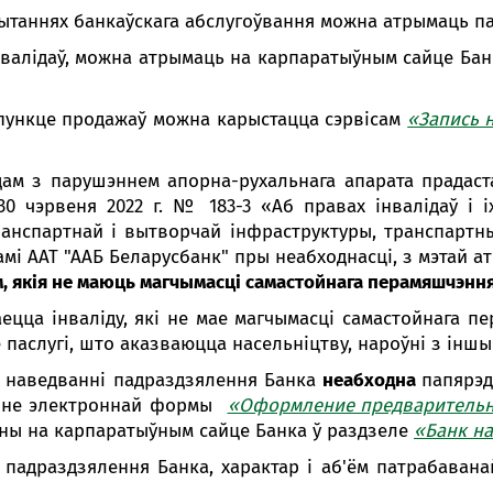
Анлайн-
ытаннях банкаўскага абслугоўвання можна атрымаць п
пн-пт 9:
інвалідаў, можна атрымаць на карпаратыўным сайце Ба
* акрам
ў пункце продажаў можна карыстацца сэрвісам
«Запись 
ідам з парушэннем апорна-рухальнага апарата прадаст
30 чэрвеня 2022 г. № 183-3 «Аб правах інвалідаў і 
Кантак
ранспартнай і вытворчай інфраструктуры, транспартных
Кантак
і ААТ "ААБ Беларусбанк" пры неабходнасці, з мэтай ат
м, якія не маюць магчымасці самастойнага перамяшчэння
аецца інваліду, які не мае магчымасці самастойнага п
паслугі, што аказваюцца насельніцтву, нароўні з іншы
ы наведванні падраздзялення Банка
неабходна
папярэд
енне электроннай формы
«Оформление предварительн
аны на карпаратыўным сайце Банка ў раздзеле
«Банк на
адраздзялення Банка, характар ​​і аб'ём патрабаван