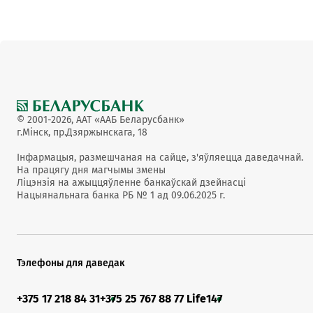
© 2001-2026, ААТ «ААБ Беларусбанк»
г.Мінск, пр.Дзяржынскага, 18
Інфармацыя, размешчаная на сайце, з'яўляецца даведачнай.
На працягу дня магчымы змены
Ліцэнзія на ажыццяўленне банкаўскай дзейнасці
Нацыянальнага банка РБ № 1 ад 09.06.2025 г.
Тэлефоны для даведак
+375 17 218 84 31
+375 25 767 88 77 Life
147