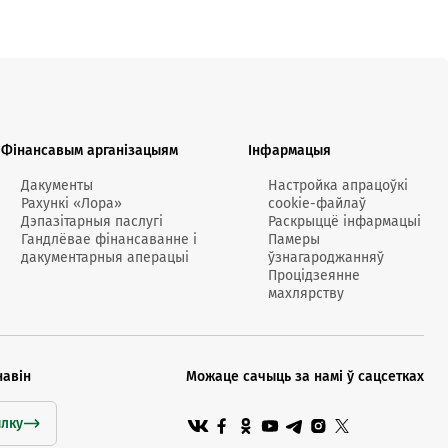
Фінансавым арганізацыям
Інфармацыя
Дакументы
Настройка апрацоўкі
Рахункі «Лора»
cookie-файлаў
Дэпазітарныя паслугі
Раскрыццё інфармацыі
Гандлёвае фінансаванне і
Памеры
дакументарныя аперацыі
ўзнагароджанняў
Процідзеянне
махлярству
навін
Можаце сачыць за намі ў сацсетках
ылку