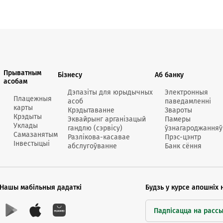
Прыватным
Бізнесу
Аб банку
асобам
Дэпазіты для юрыдычных
Электронныя
Плацежныя
асоб
паведамленні
карты
Крэдытаванне
Звароты
Крэдыты
Эквайрынг арганізацый
Памеры
Уклады
гандлю (сэрвісу)
ўзнагароджанняў
Самазанятым
Разлікова-касавае
Прэс-цэнтр
Інвестыцыі
абслугоўванне
Банк сёння
Нашы мабільныя дадаткі
Будзь у курсе апошніх 
Падпісацца на расс