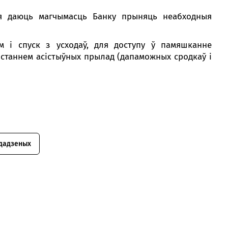
кія даюць магчымасць Банку прыняць неабходныя
ым і спуск з усходаў, для доступу ў памяшканне
ыстаннем асістыўных прылад (дапаможных сродкаў і
 дадзеных