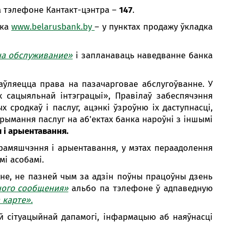
кансультант:
а тэлефоне Кантакт-цэнтра –
147
.
00 - 20:00 *
нка
www.belarusbank.by
– у пунктах продажу ўкладка
я святочных дзён
Swoo Pay
Пераводы па
нумары
на обслуживание»
і запланаваць наведванне банка
тэлефона Visa
Спытаць анлайн
аўляецца права на пазачарговае абслугоўванне. У
Падрабязней
іх сацыяльнай інтэграцыі», Правілаў забеспячэння
т-цэнтр
 сродкаў і паслуг, ацэнкі ўзроўню іх даступнасці,
ты
рымання паслуг на аб'ектах банка нароўні з іншымі
 і арыентавання.
ерамяшчэння і арыентавання, у мэтах пераадолення
мі асобамі.
не, не пазней чым за адзін поўны працоўны дзень
ого сообщения»
альбо па тэлефоне ў адпаведную
 карте».
ай сітуацыйнай дапамогі, інфармацыю аб наяўнасці