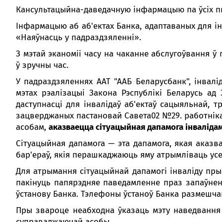
Кансультацыйна-даведачную інфармацыю па ўсіх п
Інфармацыю аб аб'ектах Банка, адаптаваных для 
«Наяўнасць у падраздзяленні».
З мэтай эканоміі часу на чаканне абслугоўвання 
ў зручны час.
У падраздзяленнях ААТ "ААБ Беларусбанк", інвал
мэтах рэалізацыі Закона Рэспублікі Беларусь ад 
даступнасці для інвалідаў аб'ектаў сацыяльнай, т
зацверджаных пастановай Савета02 №29. работнікам
асобам,
аказваецца сітуацыйная дапамога інваліда
Сітуацыйная дапамога — эта дапамога, якая аказв
бар'ераў, якія перашкаджаюць яму атрымліваць усе 
Для атрымання сітуацыйнай дапамогі інваліду пр
пакінуць папярэдняе паведамленне праз запаўн
ўстанову Банка. Тэлефоны ўстаноў Банка размешч
Пры звароце неабходна ўказаць мэту наведвання п
суправаджаючай асобы.