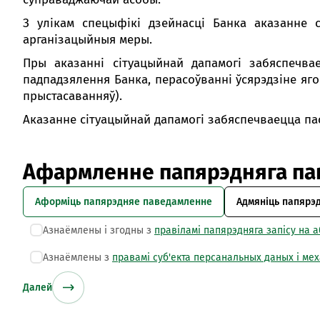
З улікам спецыфікі дзейнасці Банка аказанне 
арганізацыйныя меры.
Пры аказанні сітуацыйнай дапамогі забяспечвае
падпадзялення Банка, перасоўванні ўсярэдзіне яг
прыстасаванняў).
Aказанне сітуацыйнай дапамогі забяспечваецца па
Афармленне папярэдняга п
Аформіць папярэдняе паведамленне
Адмяніць папярэ
Азнаёмлены і згодны з
правіламі папярэдняга запісу на 
Азнаёмлены з
правамі суб'екта персанальных даных і мех
Далей