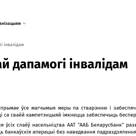
анізацыям
і інвалідам
Адзіны
й дапамогі інвалідам
даступ
у тым лі
Рэспублі
Рэжым 
пн-пт 8:
і прымае ўсе магчымыя меры па стварэнню і забеспяч
сб-нд 9:
сці са сваёй кампетэнцыяй імкнецца забяспечыць беспер
Режим 
в праз
ля ўсіх слаёў насельніцтва ААТ "ААБ Беларусбанк" раз
предпр
ь банкаўскія аперацыі без наведвання падраздзялення