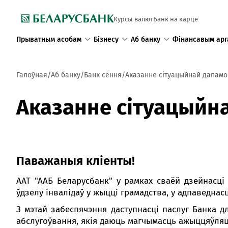
Курсы валют
Банк на карце
Прыватным асобам
Бізнесу
Аб банку
Фінансавым арг
Галоўная
Аб банку
Банк сёння
Аказанне сітуацыйнай дапамог
Аказанне сітуацыйна
Паважаныя кліенты!
ААТ "ААБ Беларусбанк" у рамках сваёй дзейнасц
ўдзелу інвалідаў у жыцці грамадства, у адпаведна
З мэтай забеспячэння даступнасці паслуг Банка д
абслугоўвання, якія даюць магчымасць ажыццяўляц