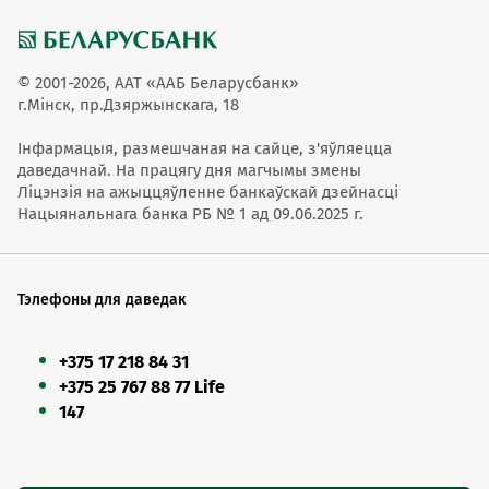
© 2001-2026, ААТ «ААБ Беларусбанк»
г.Мінск, пр.Дзяржынскага, 18
Інфармацыя, размешчаная на сайце, з'яўляецца
даведачнай. На працягу дня магчымы змены
Ліцэнзія на ажыццяўленне банкаўскай дзейнасці
Нацыянальнага банка РБ № 1 ад 09.06.2025 г.
Тэлефоны для даведак
+375 17 218 84 31
+375 25 767 88 77 Life
147