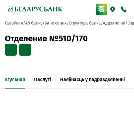
Галоўная
Аб банку
Банк сёння
Структура банка
Аддзяленні
От
Отделение №510/170
Агульная
Паслугі
Наяўнасць у падраздзяленні