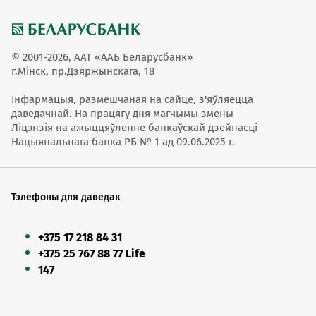
© 2001-2026, ААТ «ААБ Беларусбанк»
г.Мінск, пр.Дзяржынскага, 18
Інфармацыя, размешчаная на сайце, з'яўляецца
даведачнай. На працягу дня магчымы змены
Ліцэнзія на ажыццяўленне банкаўскай дзейнасці
Нацыянальнага банка РБ № 1 ад 09.06.2025 г.
Тэлефоны для даведак
+375 17 218 84 31
+375 25 767 88 77 Life
147