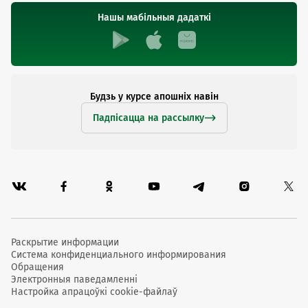
Нашы мабільныя дадаткі
Будзь у курсе апошніх навін
Падпісацца на рассылку
Раскрытие информации
Система конфиденциального информирования
Обращения
Электронныя паведамленні
Настройка апрацоўкі cookie-файлаў