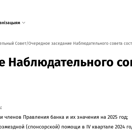
анізацыям
ельный Совет
Очередное заседание Наблюдательного совета сост
Адзіны
 Наблюдательного сов
даступ
у тым лі
Рэспублі
Рэжым 
пн-пт 8:
:
сб-нд 9:
Режим 
 членов Правления банка и их значения на 2025 год;
в праз
предпр
змездной (спонсорской) помощи в IV квартале 2024 го