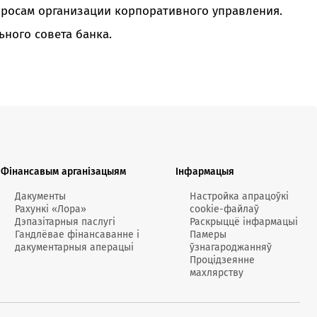
кансультант:
просам организации корпоративного управления.
00 - 20:00 *
ного совета банка.
я святочных дзён
Swoo Pay
Пераводы па
нумары
тэлефона Visa
Спытаць анлайн
Падрабязней
т-цэнтр
ты
Фінансавым арганізацыям
Інфармацыя
Дакументы
Настройка апрацоўкі
Рахункі «Лора»
cookie-файлаў
Дэпазітарныя паслугі
Раскрыццё інфармацыі
Гандлёвае фінансаванне і
Памеры
дакументарныя аперацыі
ўзнагароджанняў
Процідзеянне
махлярству