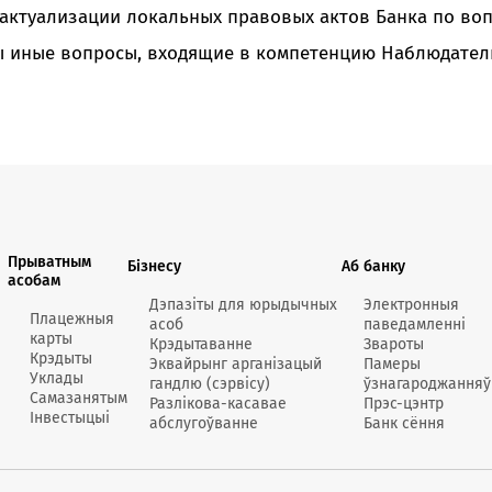
Анлайн-
 актуализации локальных правовых актов Банка по во
пн-пт 9:
ы иные вопросы, входящие в компетенцию Наблюдатель
* акрам
Кантак
Кантак
Прыватным
Бізнесу
Аб банку
асобам
Дэпазіты для юрыдычных
Электронныя
Плацежныя
асоб
паведамленні
карты
Крэдытаванне
Звароты
Крэдыты
Эквайрынг арганізацый
Памеры
Уклады
гандлю (сэрвісу)
ўзнагароджанняў
Самазанятым
Разлікова-касавае
Прэс-цэнтр
Інвестыцыі
абслугоўванне
Банк сёння