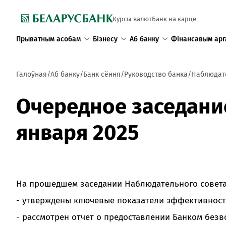
Курсы валют
Банк на карце
Прыватным асобам
Бізнесу
Аб банку
Фінансавым арг
Галоўная
Аб банку
Банк сёння
Руководство банка
Наблюдат
Очередное заседание
января 2025
На прошедшем заседании Наблюдательного совета
- утверждены ключевые показатели эффективности
- рассмотрен отчет о предоставлении Банком безво