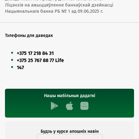
Ліцэнзія на ажыццяўленне банкаўскай дзейнасці
Нацыянальнага банка РБ № 1 ад 09.06.2025 г.
Тэлефоны для даведак
+375 17 218 84 31
+375 25 767 88 77 Life
147
Нашы мабільныя дадаткі
Будзь у курсе апошніх навін