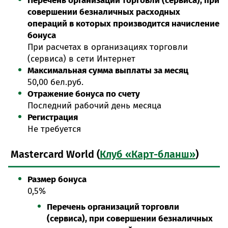
Перечень организаций торговли (сервиса), при
совершении безналичных расходных
операций в которых производится начисление
бонуса
При расчетах в организациях торговли
(сервиса) в сети Интернет
Максимальная сумма выплаты за месяц
50,00 бел.руб.
Отражение бонуса по счету
Последний рабочий день месяца
Регистрация
Не требуется
Masterсard World (
Клуб «Карт-бланш»
)
Размер бонуса
0,5%
Перечень организаций торговли
(сервиса), при совершении безналичных