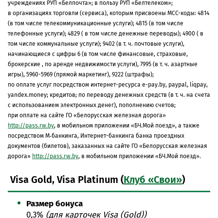
учреждениях РУП «Белпочта»; в пользу РУП «Белтелеком»;
в организациях торговли (сервиса), которым присвоены МСС-коды: 4814
(в том числе телекоммуникационные услуги); 4815 (в том числе
телефонные услуги); 4829 ( в том числе денежные переводы); 4900 ( в
том числе коммунальные услуги); 9402 (в т. ч. почтовые услуги),
начинающиеся с цифры 6 (в том числе финансовые, страховые,
брокерские , по аренде недвижимости услуги), 7995 (в т. ч. азартные
игры), 5960-5969 (прямой маркетинг), 9222 (штрафы);
по оплате услуг посредством интернет-ресурса e-pay.by, paypal, liqpay,
yandex.money; кредитов; по переводу денежных средств (в т. ч. на счета
с использованием электронных денег), пополнению счетов;
при оплате на сайте ГО «Белорусская железная дорога»
http://pass.rw.by
, в мобильном приложении «БЧ.Мой поезд», а также
посредством М‑банкинга, Интернет-банкинга банка проездных
документов (билетов), заказанных на сайте ГО «Белорусская железная
дорога»
http://pass.rw.by
, в мобильном приложении «БЧ.Мой поезд».
Visa Gold, Visa Platinum (
Клуб «Свои»
)
Размер бонуса
0,3%
(для карточек Visa (Gold))