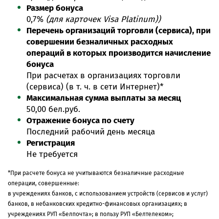
Размер бонуса
0,7%
(для карточек Visa Platinum))
Перечень организаций торговли (сервиса), при
совершении безналичных расходных
операций в которых производится начисление
бонуса
При расчетах в организациях торговли
(сервиса) (в т. ч. в сети Интернет)*
Максимальная сумма выплаты за месяц
50,00 бел.руб.
Отражение бонуса по счету
Последний рабочий день месяца
Регистрация
Не требуется
*При расчете бонуса не учитываются безналичные расходные
операции, совершенные:
в учреждениях банков, с использованием устройств (сервисов и услуг)
банков, в небанковских кредитно-финансовых организациях; в
учреждениях РУП «Белпочта»; в пользу РУП «Белтелеком»;