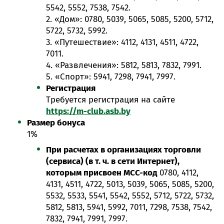
5542, 5552, 7538, 7542.
2. «Дом»: 0780, 5039, 5065, 5085, 5200, 5712,
5722, 5732, 5992.
3. «Путешествие»: 4112, 4131, 4511, 4722,
7011.
4. «Развлечения»: 5812, 5813, 7832, 7991.
5. «Спорт»: 5941, 7298, 7941, 7997.
Регистрация
Требуется регистрация на сайте
https://m-club.asb.by
Размер бонуса
1%
При расчетах в организациях торговли
(сервиса) (в т. ч. в сети Интернет),
которым присвоен МСС-код
0780, 4112,
4131, 4511, 4722, 5013, 5039, 5065, 5085, 5200,
5532, 5533, 5541, 5542, 5552, 5712, 5722, 5732,
5812, 5813, 5941, 5992, 7011, 7298, 7538, 7542,
7832, 7941, 7991, 7997.