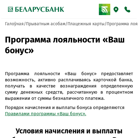
Галоўная
Прыватным асобам
Плацежныя карты
Программа лоя
Программа лояльности «Ваш
бонус»
Программа лояльности «Ваш бонус» предоставляет
возможность, активно расплачиваясь карточкой банка,
получать в качестве вознаграждения определенную
сумму денежных средств, рассчитанную в процентном
выражении от суммы безналичного платежа.
Порядок начисления и выплаты бонуса определяются
Правилами программы «Ваш бонус».
Условия начисления и выплаты