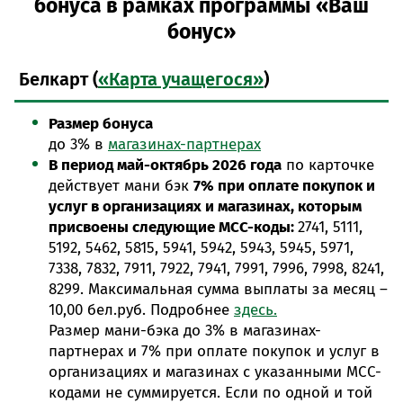
бонуса в рамках программы «Ваш
бонус»
Белкарт (
«Карта учащегося»
)
Размер бонуса
до 3% в
магазинах-партнерах
В период май-октябрь 2026 года
по карточке
действует мани бэк
7% при оплате покупок и
услуг в организациях и магазинах, которым
присвоены следующие МСС-коды:
2741, 5111,
5192, 5462, 5815, 5941, 5942, 5943, 5945, 5971,
7338, 7832, 7911, 7922, 7941, 7991, 7996, 7998, 8241,
8299. Максимальная сумма выплаты за месяц –
10,00 бел.руб. Подробнее
здесь
.
Размер мани-бэка до 3% в магазинах-
партнерах и 7% при оплате покупок и услуг в
организациях и магазинах с указанными МСС-
кодами не суммируется. Если по одной и той