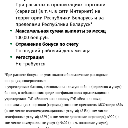
При расчетах в организациях торговли
(сервиса) (в т. ч. в сети Интернет) на
территории Республики Беларусь и за
пределами Республики Беларусь*
Максимальная сумма выплаты за месяц
100,00 бел.руб.
Отражение бонуса по счету
Последний рабочий день месяца
Регистрация
Не требуется
*При расчете бонуса не учитываются безналичные расходные
операции, совершенные:
в учреждениях банков, с использованием устройств (сервисов и услуг)
банков, в небанковских кредитно-финансовых организациях; в
учреждениях РУП «Белпочта»; в пользу РУП «Белтелеком»;
в организациях торговли (сервиса), которым присвоены МСС-коды: 4814
(в том числе телекоммуникационные услуги); 4815 (в том числе
телефонные услуги); 4829 ( в том числе денежные переводы); 4900 ( в
том числе коммунальные услуги); 9402 (в т. ч. почтовые услуги),