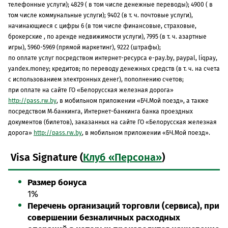
телефонные услуги); 4829 ( в том числе денежные переводы); 4900 ( в
том числе коммунальные услуги); 9402 (в т. ч. почтовые услуги),
начинающиеся с цифры 6 (в том числе финансовые, страховые,
брокерские , по аренде недвижимости услуги), 7995 (в т. ч. азартные
игры), 5960-5969 (прямой маркетинг), 9222 (штрафы);
по оплате услуг посредством интернет-ресурса e-pay.by, paypal, liqpay,
yandex.money; кредитов; по переводу денежных средств (в т. ч. на счета
с использованием электронных денег), пополнению счетов;
при оплате на сайте ГО «Белорусская железная дорога»
http://pass.rw.by
, в мобильном приложении «БЧ.Мой поезд», а также
посредством М‑банкинга, Интернет-банкинга банка проездных
документов (билетов), заказанных на сайте ГО «Белорусская железная
дорога»
http://pass.rw.by
, в мобильном приложении «БЧ.Мой поезд».
Visa Signature (
Клуб «Персона»
)
Размер бонуса
1%
Перечень организаций торговли (сервиса), при
совершении безналичных расходных