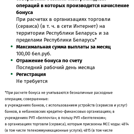
операций в которых производится начисление
бонуса
При расчетах в организациях торговли
(сервиса) (в т. ч. в сети Интернет) на
территории Республики Беларусь и за
пределами Республики Беларусь*
Максимальная сумма выплаты за месяц
100,00 бел.руб.
Отражение бонуса по счету
Последний рабочий день месяца
Регистрация
Не требуется
*При расчете бонуса не учитываются безналичные расходные
операции, совершенные:
в учреждениях банков, с использованием устройств (сервисов и услуг)
банков, в небанковских кредитно-финансовых организациях; в
учреждениях РУП «Белпочта»; в пользу РУП «Белтелеком»;
в организациях торговли (сервиса), которым присвоены МСС-коды: 4814
(в том числе телекоммуникационные услуги); 4815 (в том числе