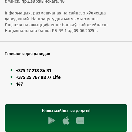
г.Мінск, пр.Дзяржынскага, 18
Інфармацыя, размешчаная на сайце, з'яўляецца
даведачнай. На працягу дня магчымы змены
Ліцэнзія на ажыццяўленне банкаўскай дзейнасці
Нацыянальнага банка РБ № 1 ад 09.06.2025 г.
Тэлефоны для даведак
+375 17 218 84 31
+375 25 767 88 77 Life
147
Нашы мабільныя дадаткі