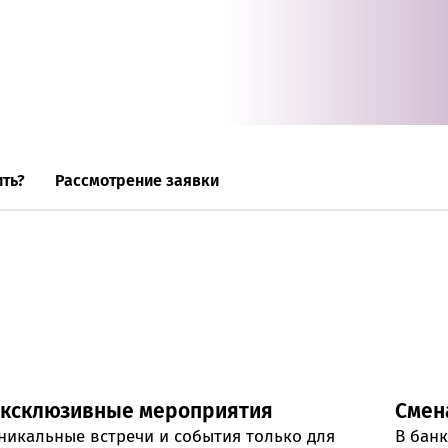
Онлайн-к
пн—пт 9:0
* кроме п
Сп
ть?
Рассмотрение заявки
Контакт-
Контакты
Эксклюзивные мероприятия
Смен
никальные встречи и события только для
В бан