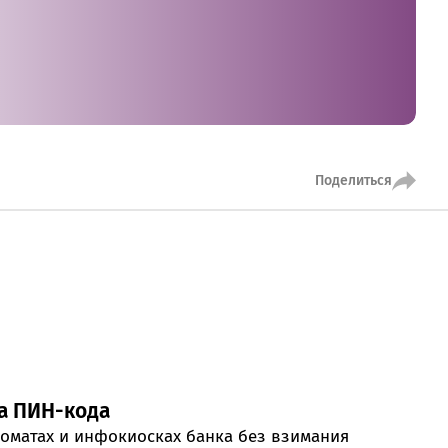
MobiTeen
онсультант:
0 - 20:00*
раздничных дней
Swoo Pay
Переводы по
номеру
росить онлайн
телефона Visa
Поделиться
Подробнее
центр
а ПИН-кода
коматах и инфокиосках банка без взимания