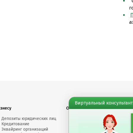
г
П
а
Виртуальный консультант
изнесу
О банке
Финансовы
Депозиты юридических лиц
Электронное
Докумен
Кредитование
сообщение
Счета "Л
Эквайринг организаций
Обращения
Депозит