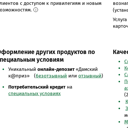
лиентов с доступом к привилегиям и новым
возна
озможностям.
(уста
i
Услуга
карточ
Оформление других продуктов по
Каче
специальным условиям
С
К
Уникальный
онлайн-депозит
«Дамский
С
к@приз» (
безотзывный
или
отзывный
)
П
Потребительский кредит
на
а
специальных условиях
(
К
З
м
М