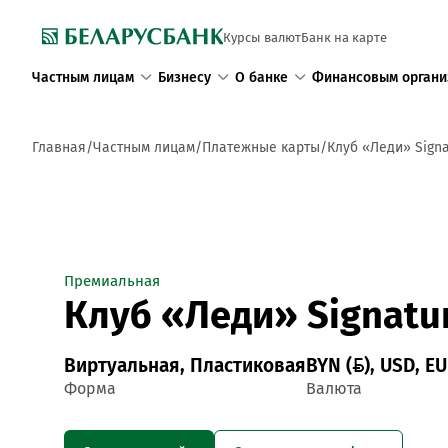
Курсы валют
Банк на карте
Частным лицам
Бизнесу
О банке
Финансовым органи
Главная
Частным лицам
Платежные карты
Клуб «Леди» Signa
Премиальная
Клуб «Леди» Signatur
Виртуальная, Пластиковая
BYN (), USD, E
Форма
Валюта