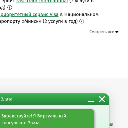
Сервис
Fast Track International
(2 услуги в
од)
i
риоритетный сервис Visa
в Национальном
эропорту «Минск» (2 услуги в год)
i
 Злата
м организациям
Информация
ты
Настройка обработки
Здравствуйте! Я Виртуальный
оро"
cookie-файлов
консультант Злата.
арные услуги
Раскрытие информации