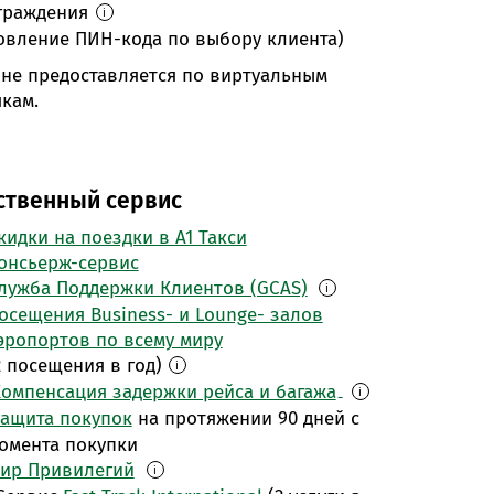
граждения
i
новление ПИН-кода по выбору клиента)
 не предоставляется по виртуальным
кам.
ственный сервис
кидки на поездки в А1 Такси
онсьерж-сервис
лужба Поддержки Клиентов (GCAS)
i
осещения Business- и Lounge- залов
эропортов по всему миру
2 посещения в год)
i
омпенсация задержки рейса и багажа
i
ащита покупок
на протяжении 90 дней с
омента покупки
ир Привилегий
i