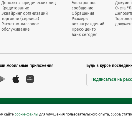
Счет клиента в USD
Счет клиента в EUR
Депозиты юридических лиц
Электронное
Докумен
Кредитование
сообщение
Счета "Л
Эквайринг организаций
Обращения
Депозит
у:
торговли (сервиса)
Размеры
Торгово
Расчетно-кассовое
вознаграждений
докумен
а, не имеющего
обслуживание
Пресс-центр
) регистрации в
300 USD
Банк сегодня
300 EUR
на постоянное/
е Бела­русь)
нта, имеющего
 регистрацию в
150 USD
150 EUR
ши мобильные приложения
Будь в курсе последни
на постоянное/
[1]
е Беларусь)
Подписаться на рас
мму средств,
о­вого депозита,
0,01
0,01
 пользования
ем сайте
cookie-файлы
для улучшения пользовательского опыта, сбора стат
 причиненного
1
1
Сайты Беларусбанка