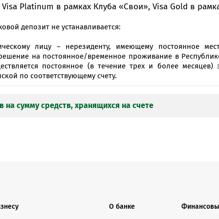
Visa Platinum в рамках Клуба «Свои», Visa Gold в рам
ховой депозит не устанавливается:
ическому лицу – нерезиденту, имеющему постоянное мес
решение на постоянное/временное проживание в Республике 
ествляется постоянное (в течение трех и более месяцев)
ской по соответствующему счету.
в на сумму средств, хранящихся на счете
понированные в банке для обеспечения исполнения о
 договором на оказание платежных услуг.
MasterCard Sta
изнесу
О банке
Финансовы