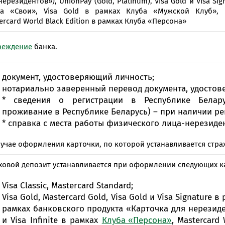
нерезидентов»), UnionPay (Gold, Platinum), Visa Gold и Visa Si
Онлайн-к
а «Свои», Visa Gold в рамках Клуба «Мужской Клуб», Бе
пн—пт 9:0
ercard World Black Edition в рамках Клуба «Персона»
* кроме п
реждение
банка.
Сп
документ, удостоверяющий личность;
нотариально заверенный перевод документа, удостов
* сведения о регистрации в Республике Белар
Контакт-
проживание в Республике Беларусь) – при наличии ре
Контакты
* справка с места работы физического лица-нерезиде
лучае оформления карточки, по которой устанавливается стра
ховой депозит устанавливается при оформлении следующих к
Visa Classic, Masterсard Standard;
Visa Gold, Masterсard Gold, Visa Gold и Visa Signature в
рамках банковского продукта «Карточка для нерезидент
и Visa Infinite в рамках
Клуба «Персона»
, Mastercard