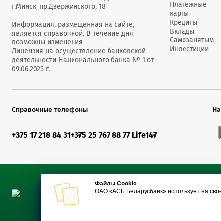
Платежные
г.Минск, пр.Дзержинского, 18
карты
Кредиты
1.
Страховой депозит на одну карточк
Информация, размещенная на сайте,
Вклады
является справочной. В течение дня
Самозанятым
возможны изменения
физического лица – нерези­дент
Инвестиции
Лицензия на осуществление банковской
постоян­ного места работы и (или
1.1.
деятельности Национального банка № 1 от
Республике Беларусь (разрешения 
09.06.2025 г.
временное про­живание в Республик
физического лица – нерезиде
постоянное место работы и (или)
1.2.
Справочные телефоны
На
Республике Беларусь (разрешение 
временное проживание в Республик
+375 17 218 84 31
+375 25 767 88 77 Life
147
Начисление процентов на су
2.
хранящихся на счете по учету страх
% годовых
Штраф за нарушение правил
Файлы Cookie
ОАО «АСБ Беларусбанк» использует на сво
3
карточкой (помимо возмещения
ущерба), базовая величина