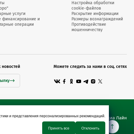
Счет клиента в RUB
Счет клиента в BYN
ты
Настройка обработки
оро"
cookie-файлов
арные услуги
Раскрытие информации
е финансирование и
Размеры вознаграждений
тарные операции
Противодействие
мошенничеству
22000 RUB
650 BYN
11000 RUB
325 BYN
х новостей
Можете следить за нами в соц. сетях
сылку
0,01
0,1
истики и представления персонализированных рекомендаций.
1
1
Сайт разработан Медиа Лайн
Принять все
Отклонить