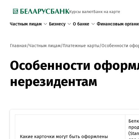
Курсы валют
Банк на карте
Частным лицам
Бизнесу
О банке
Финансовым органи
Главная
Частным лицам
Платежные карты
Особенности офор
Особенности оформл
нерезидентам
Белк
прод
(Sta
Какие карточки могут быть оформлены