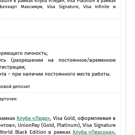
MobiTeen
gnature в рамках Клуба «Леди», Visa Platinum в рамках
онсультант:
лкарт Максимум, Visa Signature, Visa Infinite и
0 - 20:00*
раздничных дней
Swoo Pay
Переводы по
номеру
росить онлайн
телефона Visa
еряющего личность;
Подробнее
усь (разрешении на постоянное/временное
центр
гистрации;
нта – при наличии постоянного места работы.
ховой депозит
арточек:
 рамках
Клуба «Леди»
, Visa Gold, оформляемая в
ов», UnionPay (Gold, Platinum), Visa Signature
 World Black Edition в рамках
Клуба «Персона»
,