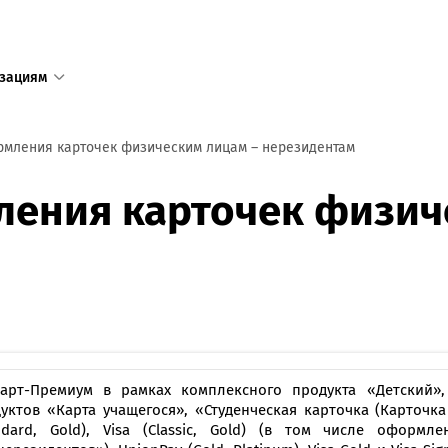
зациям
1
мления карточек физическим лицам – нерезидентам
Единый с
ения карточек физич
доступен
+375 17 
+375 25 
в том числ
пределов 
Режим ра
арт-Премиум в рамках комплексного продукта «Детский»,
пн—пт 8:3
уктов «Карта учащегося», «Студенческая карточка (Карточка
сб—вс 9:0
ndard, Gold), Visa (Classic, Gold) (в том числе оформ