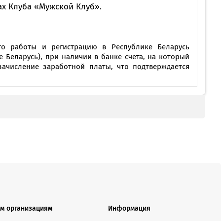
ках Клуба «Мужской Клуб».
то работы и регистрацию в Республике Беларусь
Беларусь), при наличии в банке счета, на который
 зачисление заработной платы, что подтверждается
бязательств клиента по совершению операций
ndard, Visa Classic
м организациям
Информация