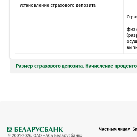
Установление страхового депозита
Стра
физ
(раз
осущ
выпи
Размер страхового депозита. Начисление проценто
Страховой депозит – денежные средства, де
при использовании карточек в соответствии с
Mastercard Standard, Visa Classic:
№ п/п
Наименование операции
Частным лицам
Б
© 2001-2026, ОАО «АСБ Беларусбанк»