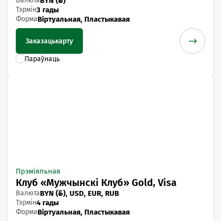
Валюта
BYN ()
Тэрмін
3 гады
Форма
Віртуальная, Пластыкавая
Заказаць
карту
Прэміяльная
Клуб «Мужчынскі Клуб» Gold, Visa
Валюта
BYN (), USD, EUR, RUB
Тэрмін
4 гады
Форма
Віртуальная, Пластыкавая