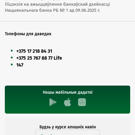
Ліцэнзія на ажыццяўленне банкаўскай дзейнасці
Нацыянальнага банка РБ № 1 ад 09.06.2025 г.
Тэлефоны для даведак
+375 17 218 84 31
+375 25 767 88 77 Life
147
Нашы мабільныя дадаткі
Будзь у курсе апошніх навін