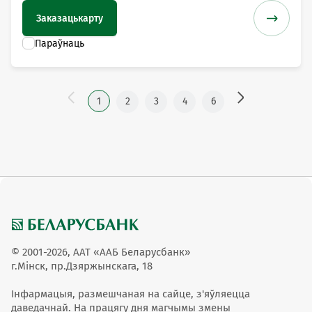
Заказаць
карту
1
2
3
4
6
© 2001-2026, ААТ «ААБ Беларусбанк»
г.Мінск, пр.Дзяржынскага, 18
Інфармацыя, размешчаная на сайце, з'яўляецца
даведачнай. На працягу дня магчымы змены