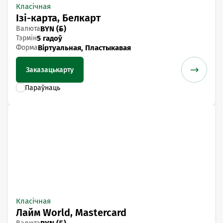
Класічная
Ізі-карта, Белкарт
Валюта
BYN ()
Тэрмін
5 гадоў
Форма
Віртуальная, Пластыкавая
Заказаць
карту
Класічная
Лайм World, Mastercard