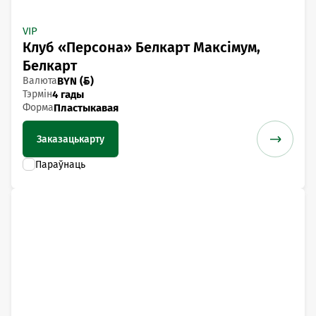
VIP
Клуб «Персона» Белкарт Максімум,
Белкарт
Валюта
BYN ()
Тэрмін
4 гады
Форма
Пластыкавая
Заказаць
карту