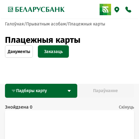
Галоўная
Прыватным асобам
Плацежныя карты
Плацежныя карты
Дакументы
Заказаць
Па
тэлефоне
Анлайн
Падбяры карту
Параўнанне
Знойдзена
0
Скінуць