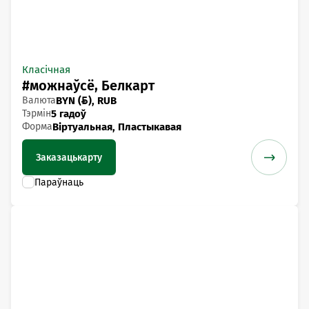
Класічная
#можнаўсё, Белкарт
Валюта
BYN (), RUB
Тэрмін
5 гадоў
Форма
Віртуальная, Пластыкавая
Заказаць
карту