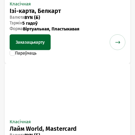
Класічная
Ізі-карта, Белкарт
Валюта
BYN ()
Тэрмін
5 гадоў
Форма
Віртуальная, Пластыкавая
Заказаць
карту
Класічная
Лайм World, Mastercard