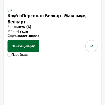
VIP
Клуб «Персона» Белкарт Максімум,
Белкарт
Валюта
BYN ()
Тэрмін
4 гады
Форма
Пластыкавая
Заказаць
карту