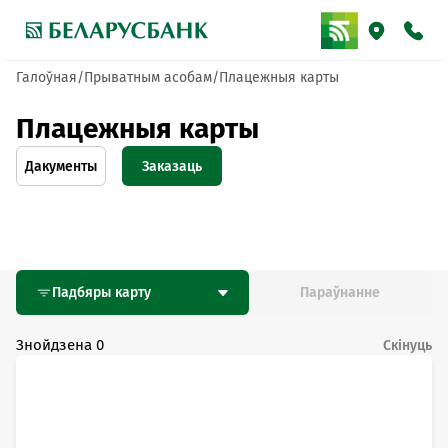
Галоўная
Прыватным асобам
Плацежныя карты
Плацежныя карты
Дакументы
Заказаць
Па
тэлефоне
Анлайн
Падбяры карту
Параўнанне
Знойдзена
0
Скінуць