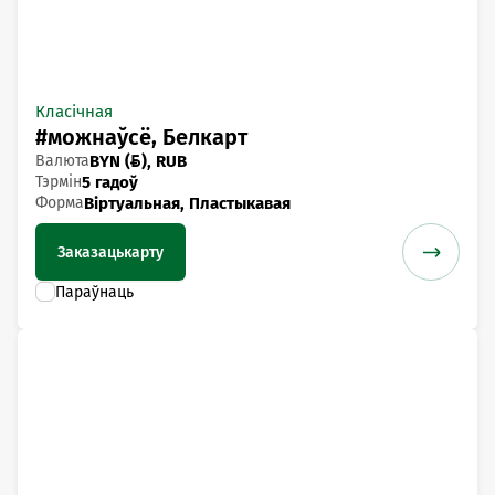
Класічная
#можнаўсё, Белкарт
Валюта
BYN (), RUB
Тэрмін
5 гадоў
Форма
Віртуальная, Пластыкавая
Заказаць
карту