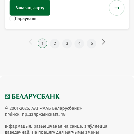
Заказаць
карту
1
2
3
4
6
© 2001-2026, ААТ «ААБ Беларусбанк»
г.Мінск, пр.Дзяржынскага, 18
Інфармацыя, размешчаная на сайце, з'яўляецца
даведачнай. На працягу дня магчымы змены