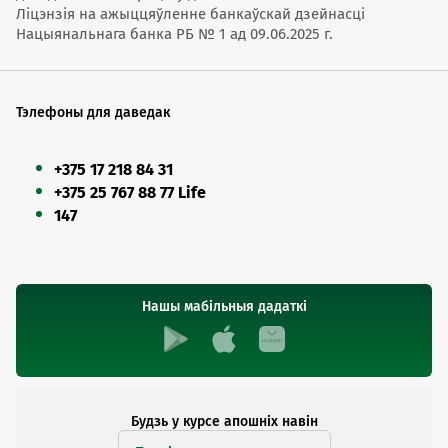
Ліцэнзія на ажыццяўленне банкаўскай дзейнасці
Нацыянальнага банка РБ № 1 ад 09.06.2025 г.
Тэлефоны для даведак
+375 17 218 84 31
+375 25 767 88 77 Life
147
Нашы мабільныя дадаткі
Будзь у курсе апошніх навін