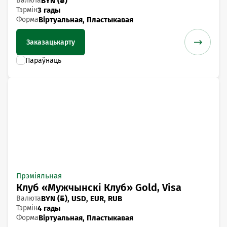
Валюта
BYN ()
Тэрмін
3 гады
Форма
Віртуальная, Пластыкавая
Заказаць
карту
Прэміяльная
Клуб «Мужчынскі Клуб» Gold, Visa
Валюта
BYN (), USD, EUR, RUB
Тэрмін
4 гады
Форма
Віртуальная, Пластыкавая