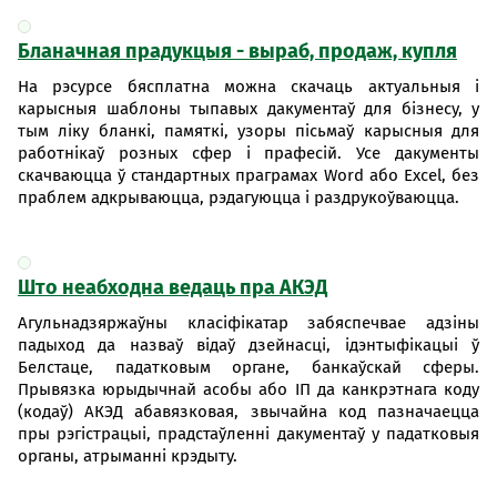
Бланачная прадукцыя - выраб, продаж, купля
На рэсурсе бясплатна можна скачаць актуальныя і
карысныя шаблоны тыпавых дакументаў для бізнесу, у
тым ліку бланкі, памяткі, узоры пісьмаў карысныя для
работнікаў розных сфер і прафесій. Усе дакументы
скачваюцца ў стандартных праграмах Word або Excel, без
праблем адкрываюцца, рэдагуюцца і раздрукоўваюцца.
Што неабходна ведаць пра АКЭД
Агульнадзяржаўны класіфікатар забяспечвае адзіны
падыход да назваў відаў дзейнасці, ідэнтыфікацыі ў
Белстаце, падатковым органе, банкаўскай сферы.
Прывязка юрыдычнай асобы або ІП да канкрэтнага коду
(кодаў) АКЭД абавязковая, звычайна код пазначаецца
пры рэгістрацыі, прадстаўленні дакументаў у падатковыя
органы, атрыманні крэдыту.