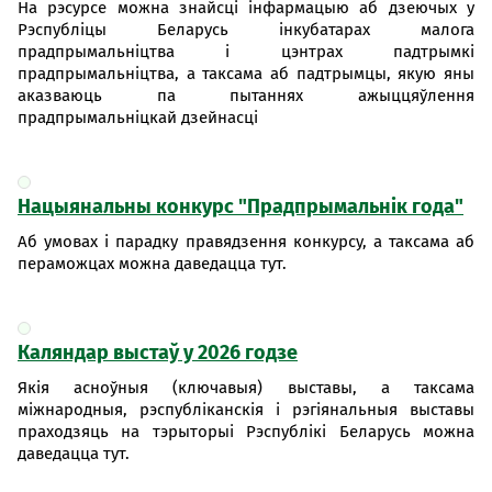
На рэсурсе можна знайсці інфармацыю аб дзеючых у
Рэспубліцы Беларусь інкубатарах малога
прадпрымальніцтва і цэнтрах падтрымкі
прадпрымальніцтва, а таксама аб падтрымцы, якую яны
аказваюць па пытаннях ажыццяўлення
прадпрымальніцкай дзейнасці
Нацыянальны конкурс "Прадпрымальнік года"
Аб умовах і парадку правядзення конкурсу, а таксама аб
пераможцах можна даведацца тут.
Каляндар выстаў у 2026 годзе
Якія асноўныя (ключавыя) выставы, а таксама
міжнародныя, рэспубліканскія і рэгіянальныя выставы
праходзяць на тэрыторыі Рэспублікі Беларусь можна
даведацца тут.