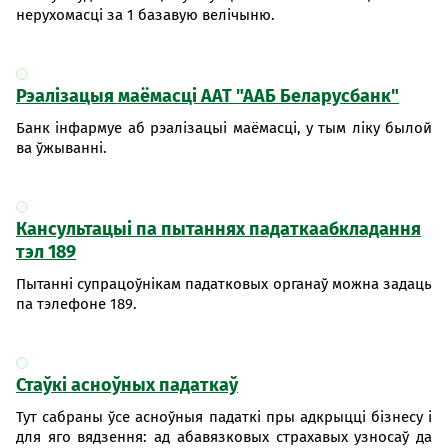
нерухомасці за 1 базавую велічыню.
Рэалізацыя маёмасці ААТ "ААБ Беларусбанк"
Банк інфармуе аб рэалізацыі маёмасці, у тым ліку былой
ва ўжыванні.
Кансультацыі па пытаннях падаткаабкладання
тэл 189
Пытанні супрацоўнікам падатковых органаў можна задаць
па тэлефоне 189.
Стаўкі асноўных падаткаў
Тут сабраны ўсе асноўныя падаткі пры адкрыцці бізнесу і
для яго вядзення: ад абавязковых страхавых узносаў да