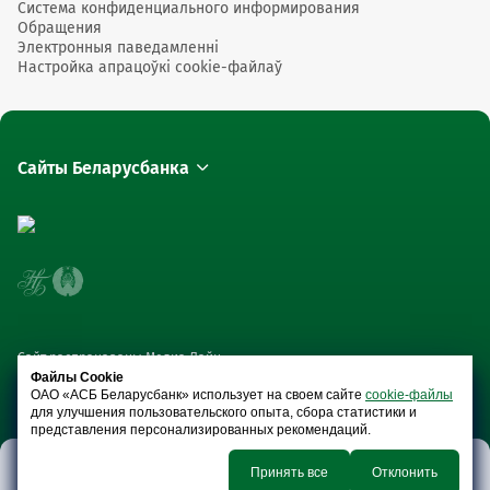
Система конфиденциального информирования
Обращения
Электронныя паведамленні
Настройка апрацоўкі cookie-файлаў
Сайты Беларусбанка
Сайт распрацаваны Медиа Лайн
Файлы Cookie
ОАО «АСБ Беларусбанк» использует на своем сайте
cookie-файлы
для улучшения пользовательского опыта, сбора статистики и
представления персонализированных рекомендаций.
Принять все
Отклонить
Разліковае і
Дэпазіты
Эквайрынг
Крэдытаванне