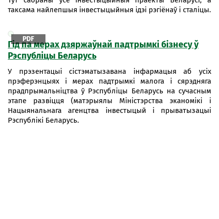
Тут сабраны ўсе інвестыцыйныя праекты Беларусі, а
таксама найлепшыя інвестыцыйныя ідэі рэгіёнаў і сталіцы.
PDF
Гід па мерах дзяржаўнай падтрымкі бізнесу ў
Рэспубліцы Беларусь
У прэзентацыі сістэматызавана інфармацыя аб усіх
прэферэнцыях і мерах падтрымкі малога і сярэдняга
прадпрымальніцтва ў Рэспубліцы Беларусь на сучасным
этапе развіцця (матэрыялы Міністэрства эканомікі і
Нацыянальнага агенцтва інвестыцый і прыватызацыі
Рэспублікі Беларусь.
Предложение по улучшению
ресурса