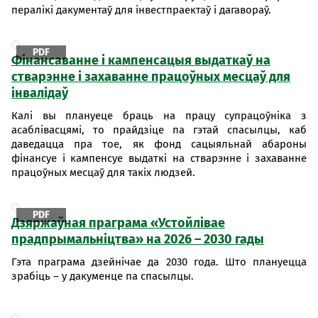
пералікі дакументаў для інвестпраектаў і дагавораў.
PDF
Фінансаванне і кампенсацыя выдаткаў на
стварэнне і захаванне працоўных месцаў для
інвалідаў
Калі вы плануеце браць на працу супрацоўніка з
асаблівасцямі, то прайдзіце па гэтай спасылцы, каб
даведацца пра тое, як фонд сацыяльнай абароны
фінансуе і кампенсуе выдаткі на стварэнне і захаванне
працоўных месцаў для такіх людзей.
PDF
Дзяржаўная праграма «Устойлівае
прадпрымальніцтва» на 2026 – 2030 гады
Гэта праграма дзейнічае да 2030 года. Што плануецца
зрабіць – у дакуменце па спасылцы.