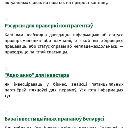
актуальных ставак на падатак на прырост капіталу.
Рэсурсы для праверкі контрагентаў
Калі вам неабходна даведацца інфармацыю аб статусе
прадпрымальніка або кампаніі, з якой вы збіраецеся
працаваць, або статус справы аб неплацежаздольнасці —
праходзьце па гэтай спасылцы.
"Адно акно" для інвестара
Як інвесціраваць у бізнес, знайсці патэнцыяльных
партнёраў, пляцоўкі для перамоў. Уся гэта інфармацыя
тут.
База інвестыцыйных прапаноў Беларусі