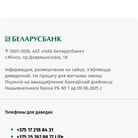
© 2001-2026, ААТ «ААБ Беларусбанк»
г.Мінск, пр.Дзяржынскага, 18
Інфармацыя, размешчаная на сайце, з'яўляецца
даведачнай. На працягу дня магчымы змены
Ліцэнзія на ажыццяўленне банкаўскай дзейнасці
Нацыянальнага банка РБ № 1 ад 09.06.2025 г.
Тэлефоны для даведак
+375 17 218 84 31
+375 25 767 88 77 Life