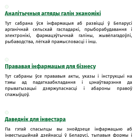
Аналітычныя агляды галін эканомікі
Тут сабрана ўся інфармацыя аб развіцці ў Беларусі
арганічнай сельскай гаспадаркі, прыборабудавання і
электронікі, фармацэўтычнай галіны, жывёлагадоўлі,
рыбаводства, лёгкай прамысловасці і інш.
Прававая інфармацыя для бізнесу
Тут сабраны ўсе прававыя акты, указы і інструкцыі на
тэмы ад падаткаабкладання і цэнаўтварэння да
прыватызацыі дзяржуласнасці і абароны правоў
спажыўцоў.
Даведнік для інвестара
Па гэтай спасылцы вы знойдзеце інфармацыю аб
інвестыцыйнай дзейнасці ў Беларусі, тыпавыя формы і