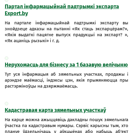
Партал інфармацыйнай падтрымкі экспарта
Export.by
На партале інфармацыйнай падтрымкі экспарту вы
знойдзеце адказы на пытанні «Як стаць экспарцёрам?»,
«Якія выдаткі пацягне выпуск прадукцыі на экспарт? »,
«Як ацаніць рызыкі» і г. д.
Нерухомасць для бізнесу за 1 базавую велічыню
Тут уся інфармацыя аб зямельных участках, продажы і
арэндзе маёмасці, індэксы цэн, якія прымяняюцца пры
растэрміноўцы на дзяржмаёмасць.
Кадастравая карта зямельных участкаў
На карце можна ажыццявіць дакладны пошук зямельнага
ўчастка па кадастравым нумары. Сэрвіс карысны тым, хто
плануе ўдзельнічаць у аўкцыёнах або набыць аб'ект