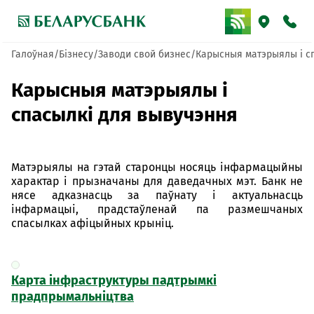
Галоўная
Бізнесу
Заводи свой бизнес
Карысныя матэрыялы і с
Карысныя матэрыялы і
спасылкі для вывучэння
Матэрыялы на гэтай старонцы носяць інфармацыйны
характар і прызначаны для даведачных мэт. Банк не
нясе адказнасць за паўнату і актуальнасць
інфармацыі, прадстаўленай па размешчаных
спасылках афіцыйных крыніц.
Карта інфраструктуры падтрымкі
прадпрымальніцтва