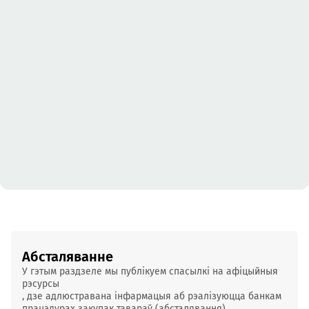
Абсталяванне
У гэтым
раздзеле
мы публікуем
спасылкі
на афіцыйныя
рэсурсы
, дзе адлюстравана інфармацыя аб рэалізуюцца банкам 
працэдурах закупак тавараў (абсталявання).