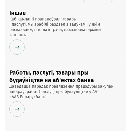
Іншае
Каб
кампаніі прапаноўвалі
тавары
і паслугі, мы зрабілі раздзел з заяўкамі, у якім 
расказваем, што нам трэба, паказваем тэрміны і 
кантакты.
Работы, паслугі, тавары пры
будаўніцтве на аб'ектах банка
Даведацца
парадак
правядзення
працэдуры
закупак
тавараў
, работ (паслуг)
пры будаўніцтве
ў ААТ
»ААБ Беларусбанк"