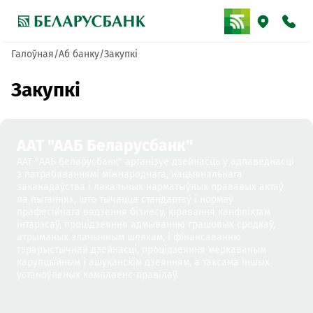
Галоўная
Аб банку
Закупкі
Закупкі
ААТ "ААБ Беларусбанк"
ААТ "ААБ Беларусбанк" арганізуе дзейнасць у адпаведнасці
з патрабаваннямі міжнароднага, нацыянальнага
заканадаўства і лакальных нарматыўных прававых актаў
па пытаннях, што тычацца стандартаў і нормаў
прафесійнага вядзення бізнесу, кіравання канфліктам
інтарэсаў, процідзеяння адмыванню грашовых сродкаў,
атрыманых злачынным шляхам, і фінансаванню
тэрарыстычнай дзейнасці, процідзеяння меркаваным
карупцыйным і ашуканскім дзеянням, а таксама іншых
устаноўленых камплаенс-правілаў.