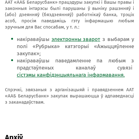
ААТ «ААБ Беларусбанк» працэдуры закупкі і Вашы правы і
законныя інтарэсы былі парушаны ў выніку рашэнняў і
(або) дзеянняў (бяздзеянняў) работнікаў банка, трэціх
асоб, просім паведаміць гэту інфармацыю любым
зручным для Вас спосабам, у т. л.:
накіраваўшы
электронны зварот
з выбарам у
полі «Рубрыка» катэгорыі «Ажыццяўленне
закупак»;
накіраваўшы паведамленне па любым з
прадстаўленых каналаў сувязі
сістэмы канфідэнцыяльнага інфармавання
.
Спрэчкі, звязаныя з арганізацыяй і правядзеннем ААТ
«ААБ Беларусбанк» закупак вырашаюцца ў адпаведнасці
з заканадаўствам.
Архіў