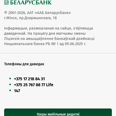
© 2001-2026, ААТ «ААБ Беларусбанк»
г.Мінск, пр.Дзяржынскага, 18
Інфармацыя, размешчаная на сайце, з'яўляецца
даведачнай. На працягу дня магчымы змены
Ліцэнзія на ажыццяўленне банкаўскай дзейнасці
Нацыянальнага банка РБ № 1 ад 09.06.2025 г.
Тэлефоны для даведак
+375 17 218 84 31
+375 25 767 88 77 Life
147
Нашы мабільныя дадаткі