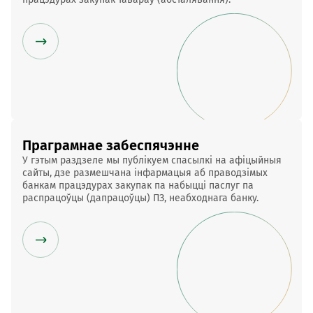
Праграмнае забеспячэнне
У гэтым раздзеле мы публікуем спасылкі на афіцыйныя
сайты, дзе размешчана інфармацыя аб праводзімых
банкам працэдурах закупак па набыцці паслуг па
распрацоўцы (дапрацоўцы) ПЗ, неабходнага банку.