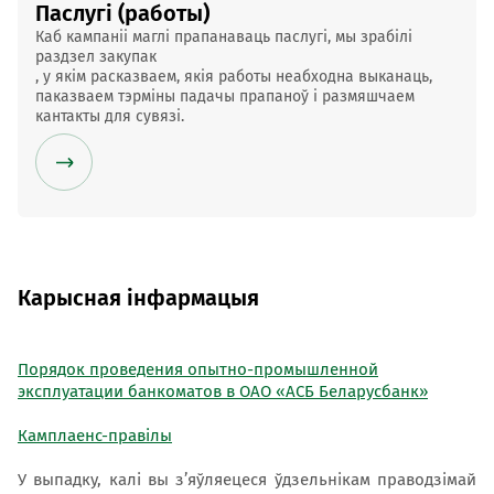
Паслугі (работы)
Каб кампаніі
маглі прапанаваць
паслугі
, мы зрабілі
раздзел закупак
, у якім расказваем, якія работы неабходна выканаць, 
паказваем тэрміны падачы прапаноў і размяшчаем 
кантакты для сувязі.
Карысная інфармацыя
Порядок проведения опытно-промышленной
эксплуатации банкоматов в ОАО «АСБ Беларусбанк»
Камплаенс-правілы
У выпадку, калі вы з’яўляецеся ўдзельнікам праводзімай