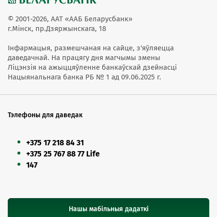
© 2001-2026, ААТ «ААБ Беларусбанк»
г.Мінск, пр.Дзяржынскага, 18
Інфармацыя, размешчаная на сайце, з'яўляецца
даведачнай. На працягу дня магчымы змены
Ліцэнзія на ажыццяўленне банкаўскай дзейнасці
Нацыянальнага банка РБ № 1 ад 09.06.2025 г.
Тэлефоны для даведак
+375 17 218 84 31
+375 25 767 88 77 Life
147
Нашы мабільныя дадаткі