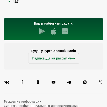
147
Нашы мабільныя дадаткі
Будзь у курсе апошніх навін
Падпісацца на рассылку
Раскрытие информации
Система конфиденциального информирования