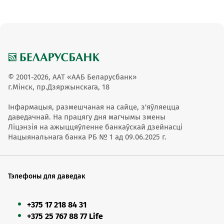
© 2001-2026, ААТ «ААБ Беларусбанк»
г.Мінск, пр.Дзяржынскага, 18
Інфармацыя, размешчаная на сайце, з'яўляецца
даведачнай. На працягу дня магчымы змены
Ліцэнзія на ажыццяўленне банкаўскай дзейнасці
Нацыянальнага банка РБ № 1 ад 09.06.2025 г.
Тэлефоны для даведак
+375 17 218 84 31
+375 25 767 88 77 Life