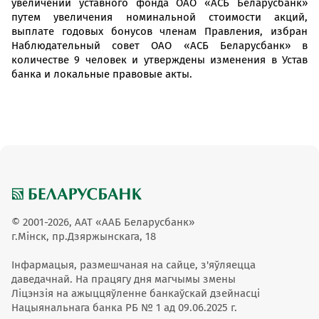
увеличении уставного фонда ОАО «АСБ Беларусбанк»
путем увеличения номинальной стоимости акций,
выплате годовых бонусов членам Правления, избран
Наблюдательный совет ОАО «АСБ Беларусбанк» в
количестве 9 человек и утверждены изменения в Устав
банка и локальные правовые акты.
© 2001-2026, ААТ «ААБ Беларусбанк»
г.Мінск, пр.Дзяржынскага, 18
Інфармацыя, размешчаная на сайце, з'яўляецца
даведачнай. На працягу дня магчымы змены
Ліцэнзія на ажыццяўленне банкаўскай дзейнасці
Нацыянальнага банка РБ № 1 ад 09.06.2025 г.