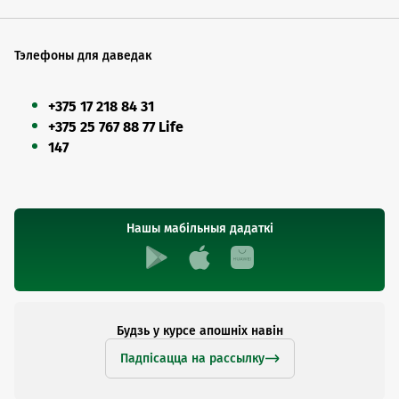
Тэлефоны для даведак
+375 17 218 84 31
+375 25 767 88 77 Life
147
Нашы мабільныя дадаткі
Будзь у курсе апошніх навін
Падпісацца на рассылку