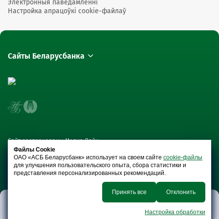
Электронныя паведамленні
Настройка апрацоўкі cookie-файлаў
Сайты Беларусбанка
Сайт распрацаваны Медиа Лайн
Файлы Cookie
ОАО «АСБ Беларусбанк» использует на своем сайте
cookie-файлы
для улучшения пользовательского опыта, сбора статистики и
представления персонализированных рекомендаций.
Принять все
Отклонить
Тарыфы і
Рэалізацыя
Банк сёння
Прэс-цэнтр
Настройка обработки
ўзнагароджанні
маёмасці