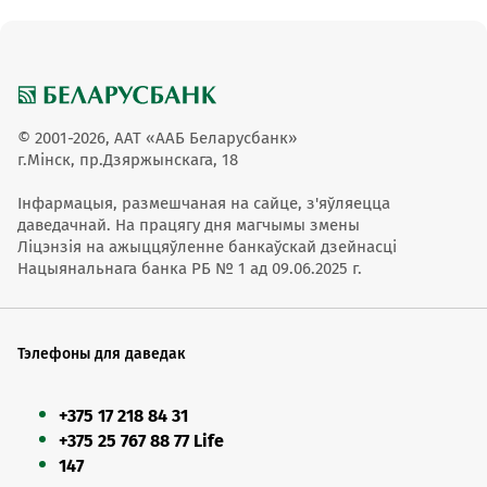
© 2001-2026, ААТ «ААБ Беларусбанк»
г.Мінск, пр.Дзяржынскага, 18
Інфармацыя, размешчаная на сайце, з'яўляецца
даведачнай. На працягу дня магчымы змены
Ліцэнзія на ажыццяўленне банкаўскай дзейнасці
Нацыянальнага банка РБ № 1 ад 09.06.2025 г.
Тэлефоны для даведак
+375 17 218 84 31
+375 25 767 88 77 Life
147