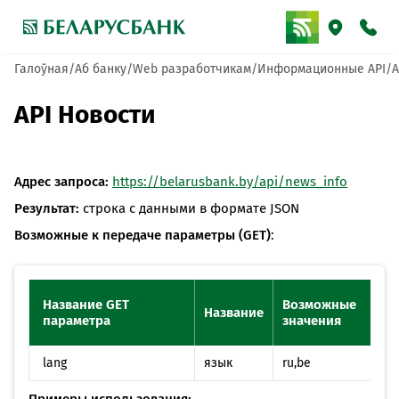
Галоўная
Аб банку
Web разработчикам
Информационные API
A
API Новости
Адрес запроса:
https://belarusbank.by/api/news_info
Результат:
строка с данными в формате JSON
Возможные к передаче параметры (GET)
:
Название GET
Возможные
Название
параметра
значения
lang
язык
ru,be