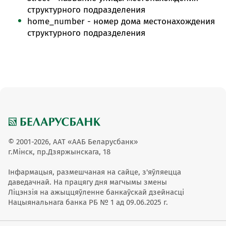
структурного подразделения
home_number - номер дома местонахождения
структурного подразделения
© 2001-2026, ААТ «ААБ Беларусбанк»
г.Мінск, пр.Дзяржынскага, 18
Інфармацыя, размешчаная на сайце, з'яўляецца
даведачнай. На працягу дня магчымы змены
Ліцэнзія на ажыццяўленне банкаўскай дзейнасці
Нацыянальнага банка РБ № 1 ад 09.06.2025 г.