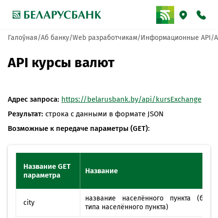
Галоўная
Аб банку
Web разработчикам
Информационные API
A
API курсы валют
Адрес запроса:
https://belarusbank.by/api/kursExchange
Результат:
строка с данными в формате JSON
Возможные к передаче параметры (GET)
:
Название GET
Название
параметра
название населённого пункта (без
city
типа населённого пункта)