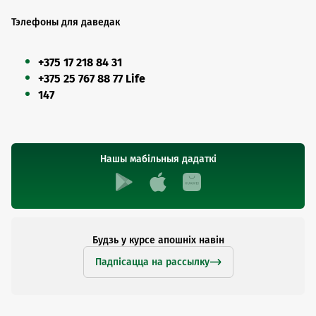
Тэлефоны для даведак
+375 17 218 84 31
+375 25 767 88 77 Life
147
Нашы мабільныя дадаткі
Будзь у курсе апошніх навін
Падпісацца на рассылку