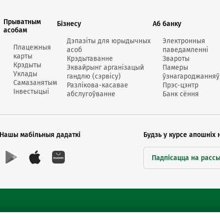
Анлайн-
пн-пт 9:
Прыватным
Бізнесу
Аб банку
асобам
* акрам
Дэпазіты для юрыдычных
Электронныя
Плацежныя
асоб
паведамленні
карты
Крэдытаванне
Звароты
Крэдыты
Эквайрынг арганізацый
Памеры
Уклады
гандлю (сэрвісу)
ўзнагароджанняў
Самазанятым
Разлікова-касавае
Прэс-цэнтр
Інвестыцыі
абслугоўванне
Банк сёння
Кантак
Кантак
Нашы мабільныя дадаткі
Будзь у курсе апошніх 
Падпісацца на расс
Сайты Беларусбанка