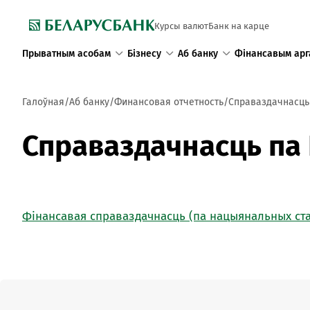
Курсы валют
Банк на карце
Прыватным асобам
Бізнесу
Аб банку
Фінансавым арг
Галоўная
Аб банку
Финансовая отчетность
Справаздачнасць
Справаздачнасць па
Фінансавая справаздачнасць (па нацыянальных ста