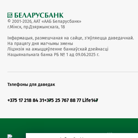
© 2001-2026, ААТ «ААБ Беларусбанк»
г.Мінск, пр.Дзяржынскага, 18
Інфармацыя, размешчаная на сайце, з'яўляецца даведачнай.
На працягу дня магчымы змены
Ліцэнзія на ажыццяўленне банкаўскай дзейнасці
Нацыянальнага банка РБ № 1 ад 09.06.2025 г.
Тэлефоны для даведак
+375 17 218 84 31
+375 25 767 88 77 Life
147