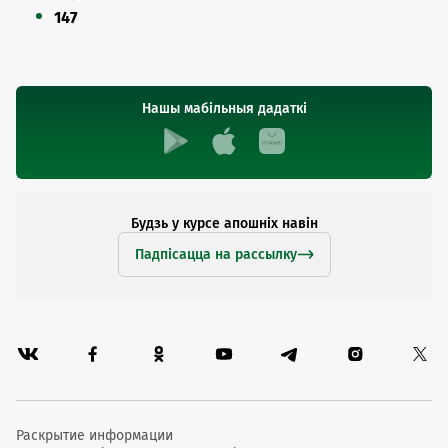
147
Нашы мабільныя дадаткі
Будзь у курсе апошніх навін
Падпісацца на рассылку
Раскрытие информации