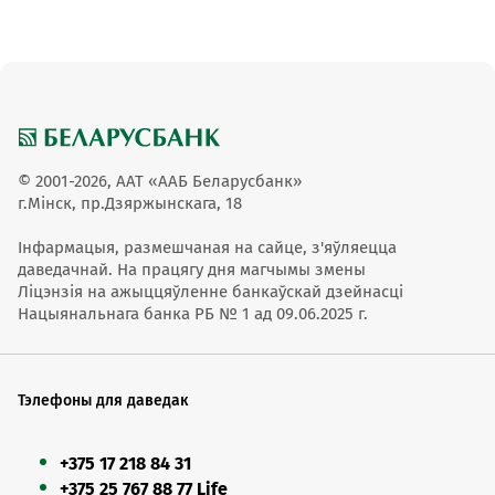
© 2001-2026, ААТ «ААБ Беларусбанк»
г.Мінск, пр.Дзяржынскага, 18
Інфармацыя, размешчаная на сайце, з'яўляецца
даведачнай. На працягу дня магчымы змены
Ліцэнзія на ажыццяўленне банкаўскай дзейнасці
Нацыянальнага банка РБ № 1 ад 09.06.2025 г.
Тэлефоны для даведак
+375 17 218 84 31
+375 25 767 88 77 Life