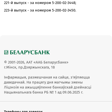
221-й выпуск - за номером 5-200-02-3448;
223-й выпуск - за номером 5-200-02-3450.
© 2001-2026, ААТ «ААБ Беларусбанк»
г.Мінск, пр.Дзяржынскага, 18
Інфармацыя, размешчаная на сайце, з'яўляецца
даведачнай. На працягу дня магчымы змены
Ліцэнзія на ажыццяўленне банкаўскай дзейнасці
Нацыянальнага банка РБ № 1 ад 09.06.2025 г.
Тэлефоны для даведак