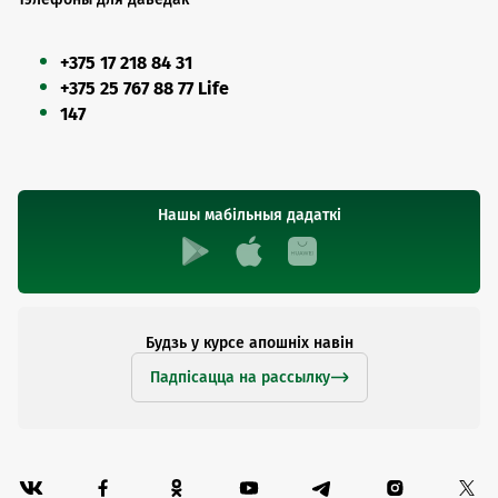
+375 17 218 84 31
+375 25 767 88 77 Life
147
Нашы мабільныя дадаткі
Будзь у курсе апошніх навін
Падпісацца на рассылку