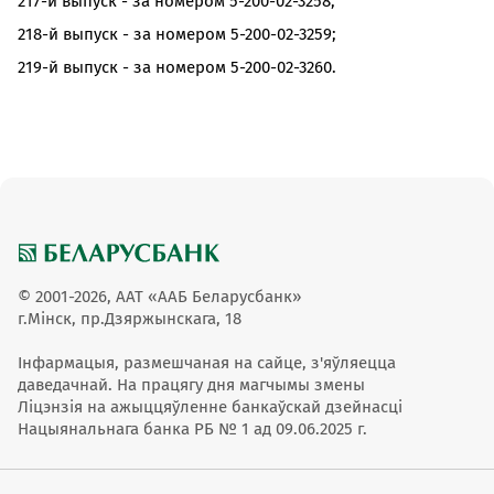
217-й выпуск - за номером 5-200-02-3258;
218-й выпуск - за номером 5-200-02-3259;
219-й выпуск - за номером 5-200-02-3260.
© 2001-2026, ААТ «ААБ Беларусбанк»
г.Мінск, пр.Дзяржынскага, 18
Інфармацыя, размешчаная на сайце, з'яўляецца
даведачнай. На працягу дня магчымы змены
Ліцэнзія на ажыццяўленне банкаўскай дзейнасці
Нацыянальнага банка РБ № 1 ад 09.06.2025 г.