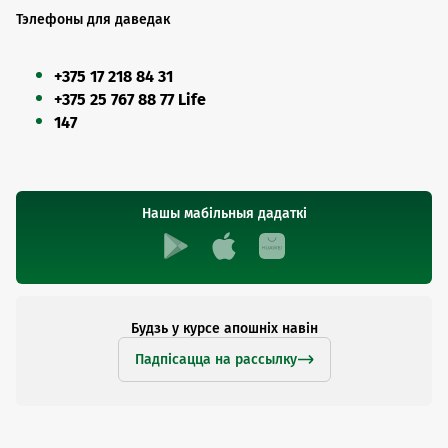
Тэлефоны для даведак
+375 17 218 84 31
+375 25 767 88 77 Life
147
Нашы мабільныя дадаткі
Будзь у курсе апошніх навін
Падпісацца на рассылку