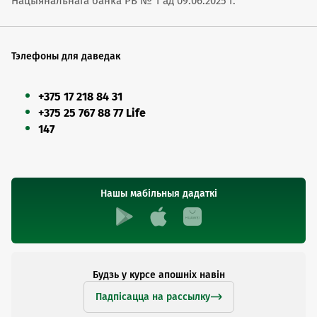
Нацыянальнага банка РБ № 1 ад 09.06.2025 г.
Тэлефоны для даведак
+375 17 218 84 31
+375 25 767 88 77 Life
147
Нашы мабільныя дадаткі
Будзь у курсе апошніх навін
Падпісацца на рассылку