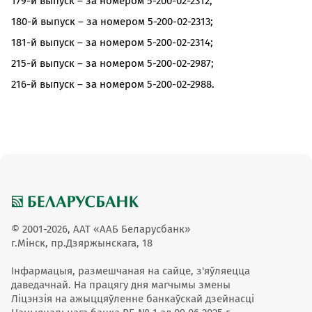
179-й выпуск – за номером 5-200-02-2312;
180-й выпуск – за номером 5-200-02-2313;
181-й выпуск – за номером 5-200-02-2314;
215-й выпуск – за номером 5-200-02-2987;
216-й выпуск – за номером 5-200-02-2988.
© 2001-2026, ААТ «ААБ Беларусбанк»
г.Мінск, пр.Дзяржынскага, 18
Інфармацыя, размешчаная на сайце, з'яўляецца
даведачнай. На працягу дня магчымы змены
Ліцэнзія на ажыццяўленне банкаўскай дзейнасці