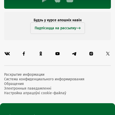
Будзь у курсе апошніх навін
Падпісацца на рассылку
Раскрытие информации
Система конфиденциального информирования
Обращения
Электронныя паведамленні
Настройка апрацоўкі cookie-файлаў