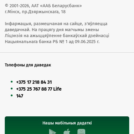
© 2001-2026, ААТ «ААБ Беларусбанк»
г.Мінск, пр.Дзяржынскага, 18
Інфармацыя, размешчаная на сайце, з'яўляецца
даведачнай. На працягу дня магчымы змены
Ліцэнзія на ажыццяўленне банкаўскай дзейнасці
Нацыянальнага банка РБ № 1 ад 09.06.2025 г.
Тэлефоны для даведак
+375 17 218 84 31
+375 25 767 88 77 Life
147
Нашы мабільныя дадаткі