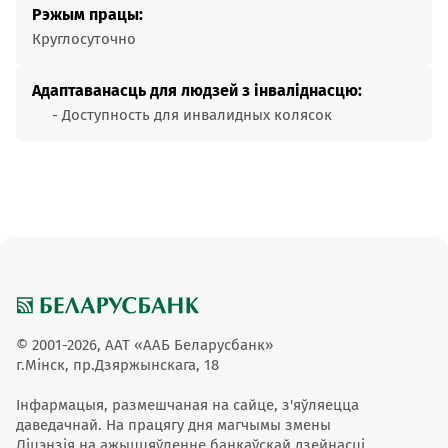
Рэжым працы:
Круглосуточно
Адаптаванасць для людзей з інваліднасцю:
- Доступность для инвалидных колясок
© 2001-2026, ААТ «ААБ Беларусбанк»
г.Мінск, пр.Дзяржынскага, 18
Інфармацыя, размешчаная на сайце, з'яўляецца
даведачнай. На працягу дня магчымы змены
Ліцэнзія на ажыццяўленне банкаўскай дзейнасці