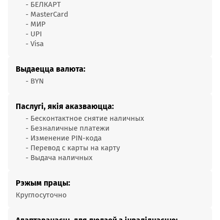
- БЕЛКАРТ
- MasterCard
- МИР
- UPI
- Visa
Выдаецца валюта:
- BYN
Паслугі, якія аказваюцца:
- Бесконтактное cнятие наличных
- Безналичные платежи
- Изменение PIN-кода
- Перевод с карты на карту
- Выдача наличных
Рэжым працы:
Круглосуточно