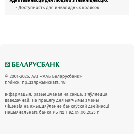
Адаптаванасць для людзей з інваліднасцю:
- Доступность для инвалидных колясок
© 2001-2026, ААТ «ААБ Беларусбанк»
г.Мінск, пр.Дзяржынскага, 18
Інфармацыя, размешчаная на сайце, з'яўляецца
даведачнай. На працягу дня магчымы змены
Ліцэнзія на ажыццяўленне банкаўскай дзейнасці
Нацыянальнага банка РБ № 1 ад 09.06.2025 г.