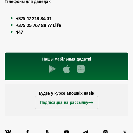
Тэлефоны для даведак
+375 17 218 84 31
+375 25 767 88 77 Life
147
Нашы мабільныя дадаткі
Будзь у курсе апошніх навін
Падпісацца на рассылку