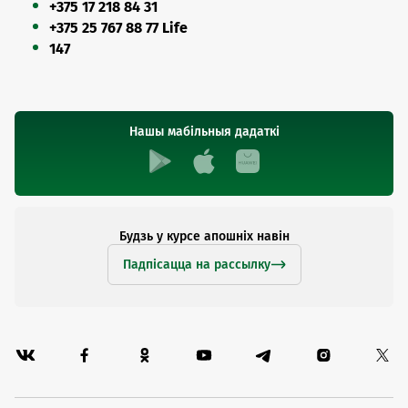
+375 17 218 84 31
+375 25 767 88 77 Life
147
Нашы мабільныя дадаткі
Будзь у курсе апошніх навін
Падпісацца на рассылку