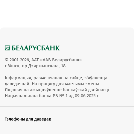
© 2001-2026, ААТ «ААБ Беларусбанк»
г.Мінск, пр.Дзяржынскага, 18
Інфармацыя, размешчаная на сайце, з'яўляецца
даведачнай. На працягу дня магчымы змены
Ліцэнзія на ажыццяўленне банкаўскай дзейнасці
Нацыянальнага банка РБ № 1 ад 09.06.2025 г.
Тэлефоны для даведак