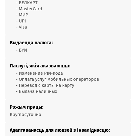
- БЕЛКАРТ
- MasterCard
- МИР
- UPI
- Visa
Выдаецца валюта:
- BYN
Паслугі, якія аказваюцца:
- Изменение PIN-кода
- Оплата услуг мобильных операторов
- Перевод с карты на карту
- Выдача наличных
Рэжым працы:
Круглосуточно
Адаптаванасць для людзей з інваліднасцю: