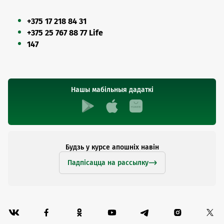
+375 17 218 84 31
+375 25 767 88 77 Life
147
Нашы мабільныя дадаткі
Будзь у курсе апошніх навін
Падпісацца на рассылку