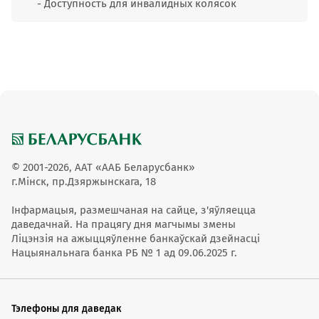
- Доступность для инвалидных колясок
© 2001-2026, ААТ «ААБ Беларусбанк»
г.Мінск, пр.Дзяржынскага, 18
Інфармацыя, размешчаная на сайце, з'яўляецца
даведачнай. На працягу дня магчымы змены
Ліцэнзія на ажыццяўленне банкаўскай дзейнасці
Нацыянальнага банка РБ № 1 ад 09.06.2025 г.
Тэлефоны для даведак