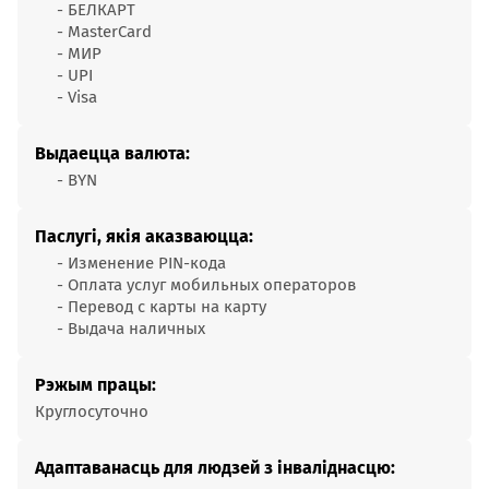
- БЕЛКАРТ
- MasterCard
- МИР
- UPI
- Visa
Выдаецца валюта:
- BYN
Паслугі, якія аказваюцца:
- Изменение PIN-кода
- Оплата услуг мобильных операторов
- Перевод с карты на карту
- Выдача наличных
Рэжым працы:
Круглосуточно
Адаптаванасць для людзей з інваліднасцю: