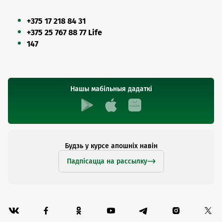
+375 17 218 84 31
+375 25 767 88 77 Life
147
Нашы мабільныя дадаткі
Будзь у курсе апошніх навін
Падпісацца на рассылку