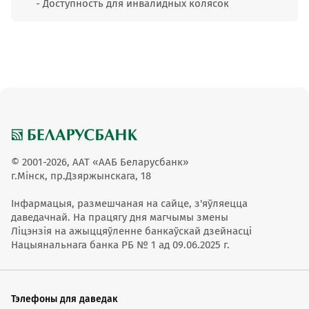
- Доступность для инвалидных колясок
© 2001-2026, ААТ «ААБ Беларусбанк»
г.Мінск, пр.Дзяржынскага, 18
Інфармацыя, размешчаная на сайце, з'яўляецца
даведачнай. На працягу дня магчымы змены
Ліцэнзія на ажыццяўленне банкаўскай дзейнасці
Нацыянальнага банка РБ № 1 ад 09.06.2025 г.
Тэлефоны для даведак