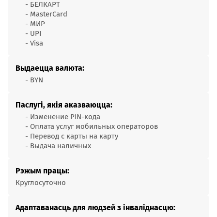
- БЕЛКАРТ
- MasterCard
- МИР
- UPI
- Visa
Выдаецца валюта:
- BYN
Паслугі, якія аказваюцца:
- Изменение PIN-кода
- Оплата услуг мобильных операторов
- Перевод с карты на карту
- Выдача наличных
Рэжым працы:
Круглосуточно
Адаптаванасць для людзей з інваліднасцю: