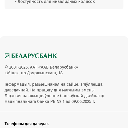
- Доступность для инвалидных колясок
© 2001-2026, ААТ «ААБ Беларусбанк»
г.Мінск, пр.Дзяржынскага, 18
Інфармацыя, размешчаная на сайце, з'яўляецца
даведачнай. На працягу дня магчымы змены
Ліцэнзія на ажыццяўленне банкаўскай дзейнасці
Нацыянальнага банка РБ № 1 ад 09.06.2025 г.
Тэлефоны для даведак