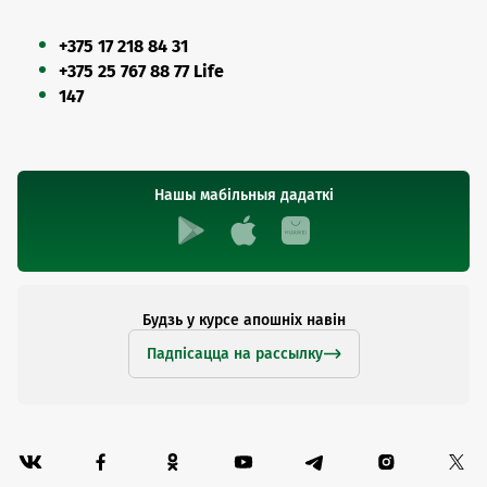
+375 17 218 84 31
+375 25 767 88 77 Life
147
Нашы мабільныя дадаткі
Будзь у курсе апошніх навін
Падпісацца на рассылку