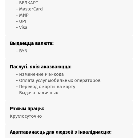
- БЕЛКАРТ
- MasterCard
- МИР
- UPI
- Visa
Выдаецца валюта:
- BYN
Паслугі, якія аказваюцца:
- Изменение PIN-кода
- Оплата услуг мобильных операторов
- Перевод с карты на карту
- Выдача наличных
Рэжым працы:
Круглосуточно
Адаптаванасць для людзей з інваліднасцю: