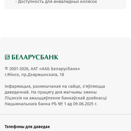
- Доступность для инвалидных колясок
© 2001-2026, ААТ «ААБ Беларусбанк»
г.Мінск, пр.Дзяржынскага, 18
Інфармацыя, размешчаная на сайце, з'яўляецца
даведачнай. На працягу дня магчымы змены
Ліцэнзія на ажыццяўленне банкаўскай дзейнасці
Нацыянальнага банка РБ № 1 ад 09.06.2025 г.
Тэлефоны для даведак