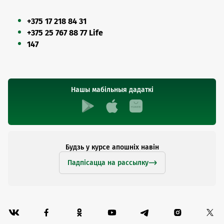
+375 17 218 84 31
+375 25 767 88 77 Life
147
Нашы мабільныя дадаткі
Будзь у курсе апошніх навін
Падпісацца на рассылку