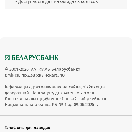
- Доступность для инвалидных колясок
© 2001-2026, ААТ «ААБ Беларусбанк»
г.Мінск, пр.Дзяржынскага, 18
Інфармацыя, размешчаная на сайце, з'яўляецца
даведачнай. На працягу дня магчымы змены
Ліцэнзія на ажыццяўленне банкаўскай дзейнасці
Нацыянальнага банка РБ № 1 ад 09.06.2025 г.
Тэлефоны для даведак