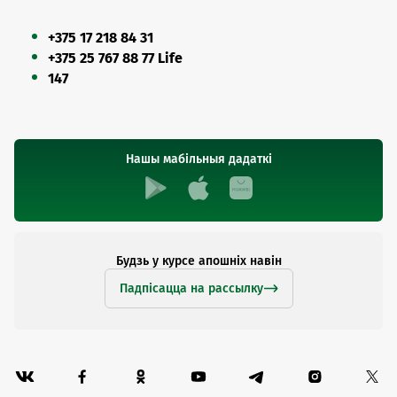
+375 17 218 84 31
+375 25 767 88 77 Life
147
Нашы мабільныя дадаткі
Будзь у курсе апошніх навін
Падпісацца на рассылку