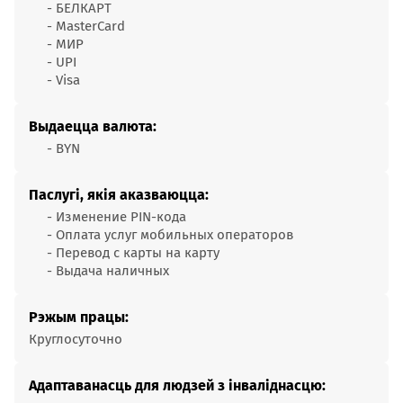
- БЕЛКАРТ
- MasterCard
- МИР
- UPI
- Visa
Выдаецца валюта:
- BYN
Паслугі, якія аказваюцца:
- Изменение PIN-кода
- Оплата услуг мобильных операторов
- Перевод с карты на карту
- Выдача наличных
Рэжым працы:
Круглосуточно
Адаптаванасць для людзей з інваліднасцю: